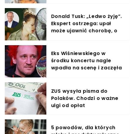
Donald Tusk: „Ledwo żyję”.
Ekspert ostrzega: upał
może ujawnić chorobę, o
której nie masz pojęcia
Eks Wiśniewskiego w
środku koncertu nagle
wpadła na scenę i zaczęła
krzyczeć. Publika zamarła
ZUS wysyła pisma do
Polaków. Chodzi o ważne
ulgi od opłat
5 powodów, dla których