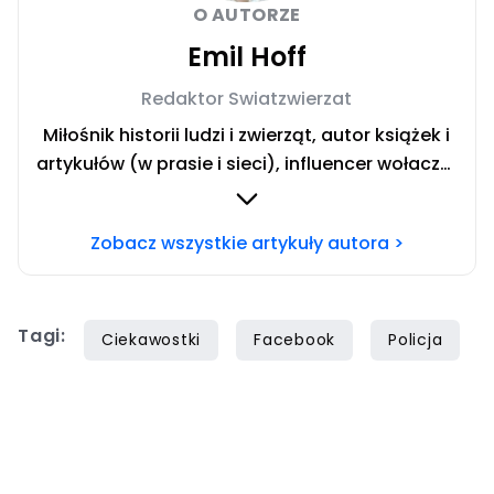
O AUTORZE
Emil Hoff
Redaktor Swiatzwierzat
Miłośnik historii ludzi i zwierząt, autor książek i
artykułów (w prasie i sieci), influencer wołacza.
Redaktor swiatzwierzat.pl. Team koty. Chcesz
się ze mną skontaktować? Napisz adresowaną
Zobacz wszystkie artykuły autora >
do mnie wiadomość na mail:
redakcja@swiatzwierzat.pl
Tagi:
Ciekawostki
Facebook
Policja