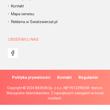
Kontakt
Mapa serwisu
Reklama w Swiatzwierzat.pl
OBSERWUJ NAS
Polityka prywatności
Kontakt
Regulamin
Copyright © 2024 IBERION Sp. z o.o., NIP 9512398358 • Iberion.
Wiarygodne dziennikarstwo. Z największym zasięgiem w social
mediach.