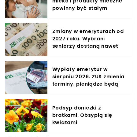
mleko i produkty mleczne
powinny być stałym
elementem diety roczniaka
Zmiany w emeryturach od
2027 roku. Wybrani
seniorzy dostaną nawet
552 zł więcej miesięcznie
Wypłaty emerytur w
sierpniu 2026. ZUS zmienia
terminy, pieniądze będą
wcześniej
Podsyp doniczki z
bratkami. Obsypią się
kwiatami