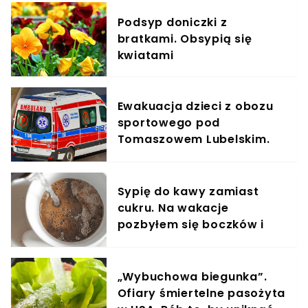
Podsyp doniczki z
bratkami. Obsypią się
kwiatami
Ewakuacja dzieci z obozu
sportowego pod
Tomaszowem Lubelskim.
"Doszło do zatrucia"
Sypię do kawy zamiast
cukru. Na wakacje
pozbyłem się boczków i
oponki z brzucha
„Wybuchowa biegunka”.
Ofiary śmiertelne pasożyta