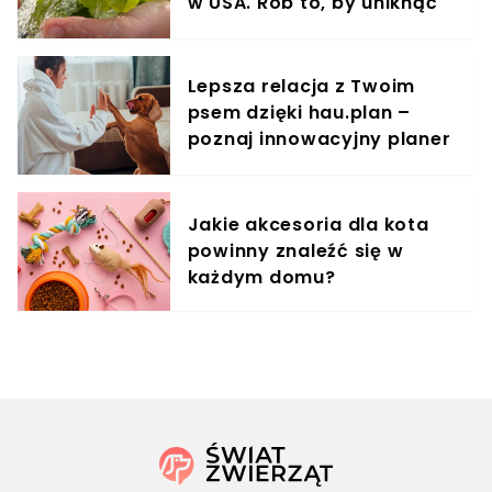
w USA. Rób to, by uniknąć
zakażenia
Lepsza relacja z Twoim
psem dzięki hau.plan –
poznaj innowacyjny planer
treningowy
Jakie akcesoria dla kota
powinny znaleźć się w
każdym domu?