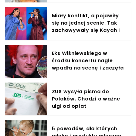
Miały konflikt, a pojawiły
się na jednej scenie. Tak
zachowywały się Kayah i
Viki Gabor
Eks Wiśniewskiego w
środku koncertu nagle
wpadła na scenę i zaczęła
krzyczeć. Publika zamarła
ZUS wysyła pisma do
Polaków. Chodzi o ważne
ulgi od opłat
5 powodów, dla których
mleko i produkty mleczne