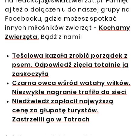
na
redakcja@swiatzwierzat.pl
. Pamięt
aj też o dołączeniu do naszej grupy na
Facebooku, gdzie możesz spotkać
innych miłośników zwierząt -
Kochamy
Zwierzęta.
Bądź z nami!
Teściowa kazała zrobić porządek z
psem. Odpowiedź zięcia totalnie ją
zaskoczyła
Czarna owca wśród watahy wilków.
Niezwykłe nagranie trafiło do sieci
Niedźwiedź zapłacił najwyższą
cenę za głupotę turystów.
Zastrzelili go w Tatrach