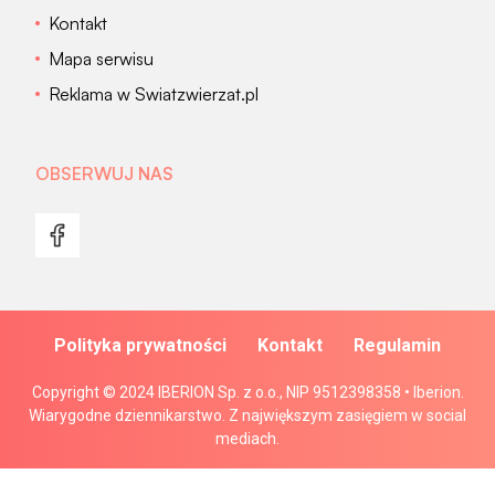
Kontakt
Mapa serwisu
Reklama w Swiatzwierzat.pl
OBSERWUJ NAS
Polityka prywatności
Kontakt
Regulamin
Copyright © 2024 IBERION Sp. z o.o., NIP 9512398358 • Iberion.
Wiarygodne dziennikarstwo. Z największym zasięgiem w social
mediach.