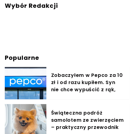
mail:
redakcja@swiatzwierzat.pl
Wybór Redakcji
Popularne
Zobaczyłem w Pepco za 10
zł i od razu kupiłem. Syn
nie chce wypuścić z rąk,
jest zachwycony
Świąteczna podróż
samolotem ze zwierzęciem
– praktyczny przewodnik