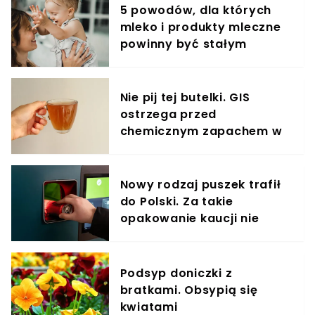
5 powodów, dla których
mleko i produkty mleczne
powinny być stałym
elementem diety roczniaka
Nie pij tej butelki. GIS
ostrzega przed
chemicznym zapachem w
znanym napoju
Nowy rodzaj puszek trafił
do Polski. Za takie
opakowanie kaucji nie
odzyskasz
Podsyp doniczki z
bratkami. Obsypią się
kwiatami