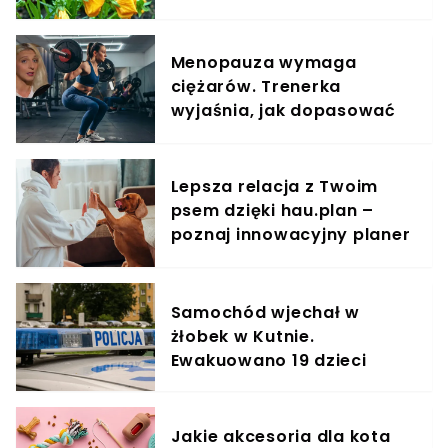
Menopauza wymaga
ciężarów. Trenerka
wyjaśnia, jak dopasować
trening do kobiecego
organizmu
Lepsza relacja z Twoim
psem dzięki hau.plan –
poznaj innowacyjny planer
treningowy
Samochód wjechał w
żłobek w Kutnie.
Ewakuowano 19 dzieci
Jakie akcesoria dla kota