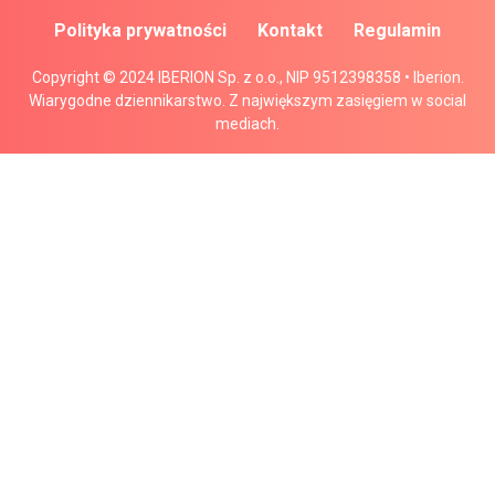
Polityka prywatności
Kontakt
Regulamin
Copyright © 2024 IBERION Sp. z o.o., NIP 9512398358 • Iberion.
Wiarygodne dziennikarstwo. Z największym zasięgiem w social
mediach.