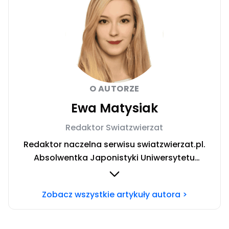
O AUTORZE
Ewa Matysiak
Redaktor Swiatzwierzat
Redaktor naczelna serwisu swiatzwierzat.pl.
Absolwentka Japonistyki Uniwersytetu
Warszawskiego. W trakcie rocznego wyjazdu
stypendialnego prowadziła badania nad
Zobacz wszystkie artykuły autora >
relacją człowiek-pies oraz roli domowych
pupili w japońskiej kulturze. W życiu prywatnym
niestrudzona podróżniczka poszukująca