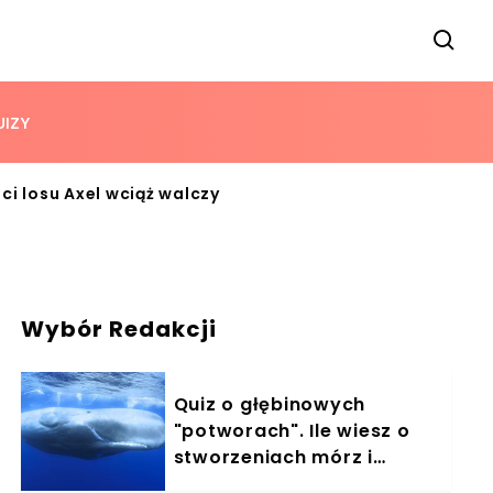
UIZY
i losu Axel wciąż walczy
Wybór Redakcji
Quiz o głębinowych
"potworach". Ile wiesz o
stworzeniach mórz i
oceanów?