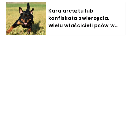
Kara aresztu lub
konfiskata zwierzęcia.
Wielu właścicieli psów w
Polsce nieświadomie łamie
prawo