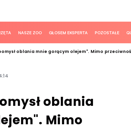
RZĘTA
NASZE ZOO
GŁOSEM EKSPERTA
POZOSTAŁE
Q
pomysł oblania mnie gorącym olejem". Mimo przeciwnośc
4:14
pomysł oblania
lejem". Mimo