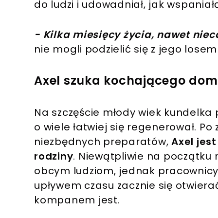
do ludzi i udowadniał, jak wspaniałą
- Kilka miesięcy życia, nawet niecał
nie mogli podzielić się z jego lose
Axel szuka kochającego do
Na szczęście młody wiek kundelka p
o wiele łatwiej się regenerował. P
niezbędnych preparatów,
Axel jes
rodziny
. Niewątpliwie na początk
obcym ludziom, jednak pracownicy 
upływem czasu zacznie się otwier
kompanem jest.