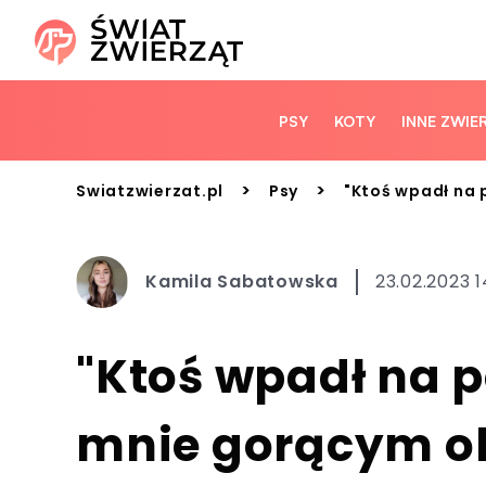
PSY
KOTY
INNE ZWIE
>
>
Swiatzwierzat.pl
Psy
"Ktoś wpadł na 
Kamila Sabatowska
23.02.2023 1
"Ktoś wpadł na 
mnie gorącym o