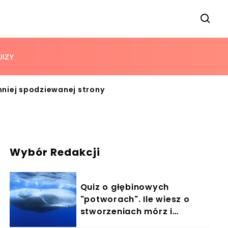
UIZY
mniej spodziewanej strony
Wybór Redakcji
Quiz o głębinowych
"potworach". Ile wiesz o
stworzeniach mórz i
oceanów?