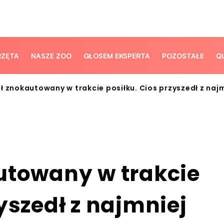
RZĘTA
NASZE ZOO
GŁOSEM EKSPERTA
POZOSTAŁE
Q
ł znokautowany w trakcie posiłku. Cios przyszedł z naj
utowany w trakcie
yszedł z najmniej