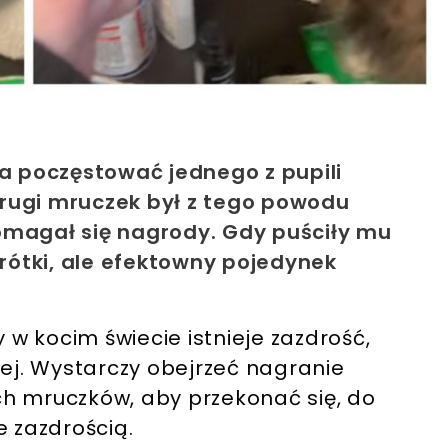
 poczęstować jednego z pupili
rugi mruczek był z tego powodu
omagał się nagrody. Gdy puściły mu
krótki, ale efektowny pojedynek
y w kocim świecie istnieje zazdrość,
iej. Wystarczy obejrzeć nagranie
h mruczków, aby przekonać się, do
e zazdrością.