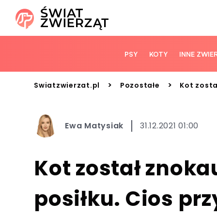
PSY
KOTY
INNE ZWIE
>
>
Swiatzwierzat.pl
Pozostałe
Kot zosta
Ewa Matysiak
31.12.2021 01:00
Kot został znoka
posiłku. Cios prz