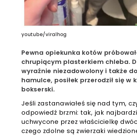
youtube/viralhog
Pewna opiekunka kotów próbowała
chrupiącym plasterkiem chleba. D
wyraźnie niezadowolony i także d
hamulce, posiłek przerodził się w 
bokserski.
Jeśli zastanawiałeś się nad tym, cz
odpowiedź brzmi: tak, jak najbardz
uchwycone przez właścicielkę dwóc
czego zdolne są zwierzaki wiedzion