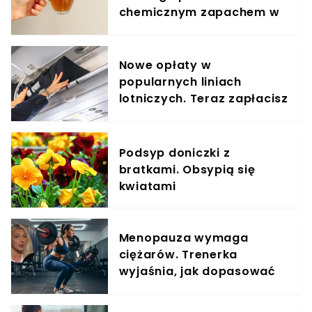
chemicznym zapachem w
znanym napoju
Nowe opłaty w
popularnych liniach
lotniczych. Teraz zapłacisz
za umieszczenie bagażu w
schowku
Podsyp doniczki z
bratkami. Obsypią się
kwiatami
Menopauza wymaga
ciężarów. Trenerka
wyjaśnia, jak dopasować
trening do kobiecego
organizmu