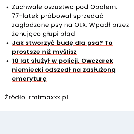
Zuchwałe oszustwo pod Opolem.
77-latek próbował sprzedać
zagłodzone psy na OLX. Wpadł przez
żenująco głupi błąd
Jak stworzyć budę dla psa? To
prostsze niż myślisz
10 lat służył w policji. Owczarek
niemiecki odszedł na zasłużoną
emeryturę
Źródło: rmfmaxxx.pl