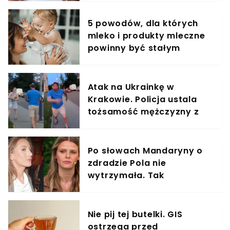
5 powodów, dla których
mleko i produkty mleczne
powinny być stałym
elementem diety roczniaka
Atak na Ukrainkę w
Krakowie. Policja ustala
tożsamość mężczyzny z
nagrania
Po słowach Mandaryny o
zdradzie Pola nie
wytrzymała. Tak
odpowiedziała
Nie pij tej butelki. GIS
ostrzega przed