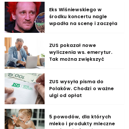
Eks Wiśniewskiego w
środku koncertu nagle
wpadła na scenę i zaczęła
krzyczeć. Publika zamarła
ZUS pokazał nowe
wyliczenia ws. emerytur.
Tak można zwiększyć
świadczenie o 80%
ZUS wysyła pisma do
Polaków. Chodzi o ważne
ulgi od opłat
5 powodów, dla których
mleko i produkty mleczne