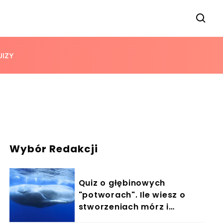
UIZY
Wybór Redakcji
Quiz o głębinowych
"potworach". Ile wiesz o
stworzeniach mórz i
oceanów?