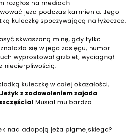
m rozgłos na mediach
wować jeża podczas karmienia. Jego
ką kuleczkę spoczywającą na łyżeczce.
dosyć skwaszoną minę, gdy tylko
znalazła się w jego zasięgu, humor
uch wyprostował grzbiet, wyciągnął
z niecierpliwością.
łodką kuleczkę w całej okazałości,
.
Jeżyk z zadowoleniem zajada
 szczęścia!
Musiał mu bardzo
iek nad adopcją jeża pigmejskiego?