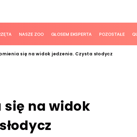
RZĘTA
NASZE ZOO
GŁOSEM EKSPERTA
POZOSTAŁE
Q
omienia się na widok jedzenia. Czysta słodycz
 się na widok
 słodycz