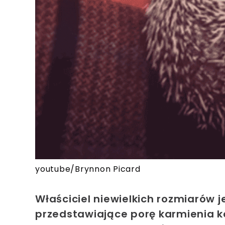
youtube/Brynnon Picard
Właściciel niewielkich rozmiarów j
przedstawiające porę karmienia k