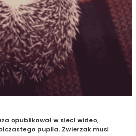
eża opublikował w sieci wideo,
olczastego pupila. Zwierzak musi