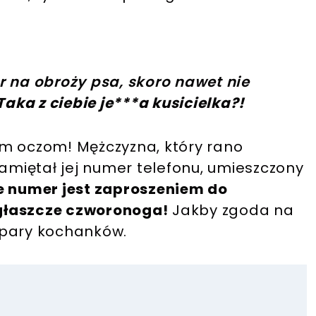
 na obroży psa, skoro nawet nie
Taka z ciebie je***a kusicielka?!
ym oczom! Mężczyzna, który rano
pamiętał jej numer telefonu, umieszczony
że numer jest zaproszeniem do
głaszcze czworonoga!
Jakby zgoda na
 pary kochanków.