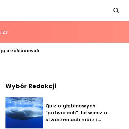
UIZY
ł ją prześladować
Wybór Redakcji
Quiz o głębinowych
"potworach". Ile wiesz o
stworzeniach mórz i
oceanów?