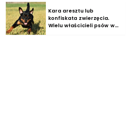
Kara aresztu lub
konfiskata zwierzęcia.
Wielu właścicieli psów w
Polsce nieświadomie łamie
prawo