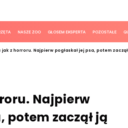
RZĘTA
NASZE ZOO
GŁOSEM EKSPERTA
POZOSTAŁE
Q
a jak z horroru. Najpierw pogłaskał jej psa, potem zaczą
rroru. Najpierw
, potem zaczął ją