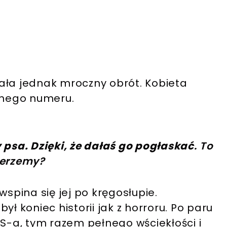
ała jednak mroczny obrót. Kobieta
nego numeru.
psa. Dzięki, że dałaś go pogłaskać
. To
ierzemy?
wspina się jej po kręgosłupie.
ł koniec historii jak z horroru. Po paru
-a, tym razem pełnego wściekłości i