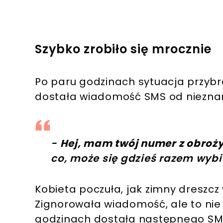
Szybko zrobiło się mrocznie
Po paru godzinach sytuacja przybr
dostała wiadomość SMS od niezna
-
Hej, mam twój numer z obroży 
co, może się gdzieś razem wyb
Kobieta poczuła, jak zimny dreszcz 
Zignorowała wiadomość, ale to nie by
godzinach dostała następnego SMS