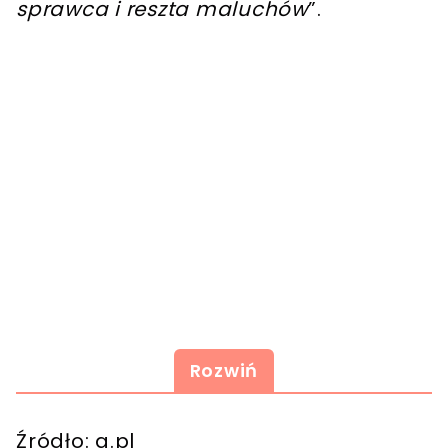
sprawca i reszta maluchów
”.
Rozwiń
Źródło: g.pl