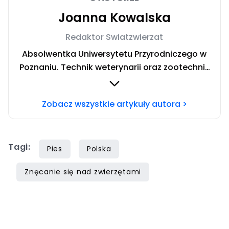
Joanna Kowalska
Redaktor Swiatzwierzat
Absolwentka Uniwersytetu Przyrodniczego w
Poznaniu. Technik weterynarii oraz zootechnik
ze specjalizacją żywienia zwierząt
gospodarskich. Prywatnie fanka ryb,
Zobacz wszystkie artykuły autora >
aranżowania akwariów i nurkowania. Chcesz
się ze mną skontaktować? Napisz do mnie na
mail:
joanna.kowalska@iberion.pl
Tagi:
Pies
Polska
Znęcanie się nad zwierzętami