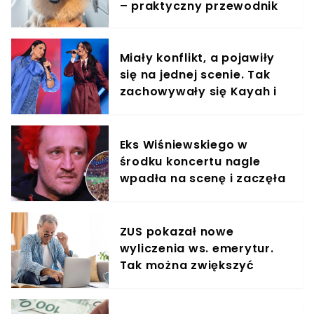
– praktyczny przewodnik
Miały konflikt, a pojawiły
się na jednej scenie. Tak
zachowywały się Kayah i
Viki Gabor
Eks Wiśniewskiego w
środku koncertu nagle
wpadła na scenę i zaczęła
krzyczeć. Publika zamarła
ZUS pokazał nowe
wyliczenia ws. emerytur.
Tak można zwiększyć
świadczenie o 80%