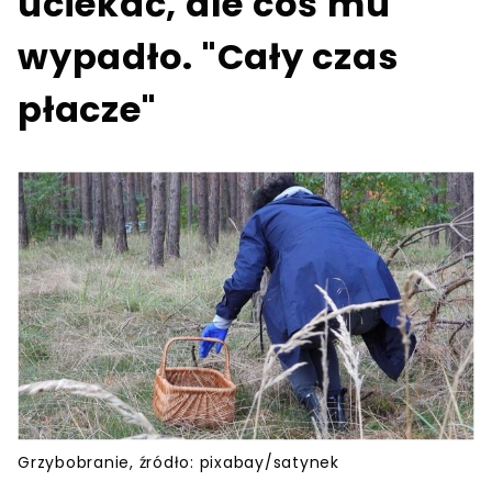
uciekać, ale coś mu
wypadło. "Cały czas
płacze"
Grzybobranie, źródło: pixabay/satynek