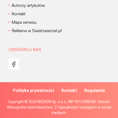
Autorzy artykułów
Kontakt
Mapa serwisu
Reklama w Swiatzwierzat.pl
OBSERWUJ NAS
Polityka prywatności
Kontakt
Regulamin
Copyright © 2024 IBERION Sp. z o.o., NIP 9512398358 • Iberion.
Wiarygodne dziennikarstwo. Z największym zasięgiem w social
mediach.