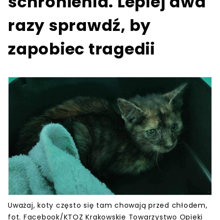
schronienia. Lepiej dwa
razy sprawdź, by
zapobiec tragedii
Uważaj, koty często się tam chowają przed chłodem,
fot. Facebook/KTOZ Krakowskie Towarzystwo Opieki