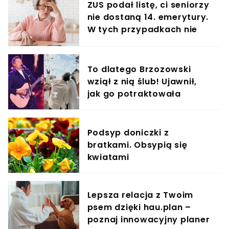
ZUS podał listę, ci seniorzy
nie dostaną 14. emerytury.
W tych przypadkach nie
ma co liczyć na przelew
To dlatego Brzozowski
wziął z nią ślub! Ujawnił,
jak go potraktowała
Podsyp doniczki z
bratkami. Obsypią się
kwiatami
Lepsza relacja z Twoim
psem dzięki hau.plan –
poznaj innowacyjny planer