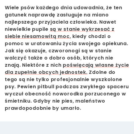
Wiele psów każdego dnia udowadnia, że ten
gatunek naprawdę zasługuje na miano
najlepszego przyjaciela człowieka. Nawet
niewielkie pupile
są w stanie wykrzesać z
siebie niesamowitą moc
, kiedy chodzi o
pomoc w uratowaniu życia swojego opiekuna.
Jak się okazuje, czworonogi są w stanie
walczyć także o dobro osób, których nie
znają. Niektóre z nich
poświęcają własne życie
dla zupełnie obcych jednostek.
Zdolne do
tego są nie tylko profesjonalnie wyszkolone
psy. Pewien pitbull podczas zwykłego spaceru
wyczuł obecność noworodka porzuconego w
śmietniku. Gdyby nie pies, maleństwo
prawdopodobnie by umarło.