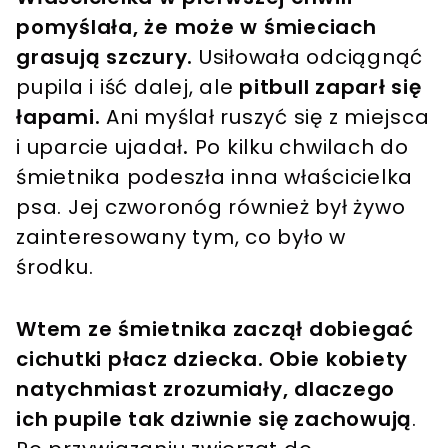
pomyślała, że może w śmieciach
grasują szczury.
Usiłowała odciągnąć
pupila i iść dalej, ale
pitbull zaparł się
łapami.
Ani myślał
ruszyć się z miejsca
i uparcie ujadał
.
Po kilku chwilach do
śmietnika podeszła inna właścicielka
psa. Jej czworonóg również był żywo
zainteresowany tym, co było w
środku.
Wtem ze śmietnika zaczął dobiegać
cichutki płacz dziecka. Obie kobiety
natychmiast zrozumiały, dlaczego
ich pupile tak dziwnie się zachowują
.