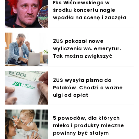
Eks Wiśniewskiego w
środku koncertu nagle
wpadła na scenę i zaczęła
krzyczeć. Publika zamarła
ZUS pokazał nowe
wyliczenia ws. emerytur.
Tak można zwiększyć
świadczenie o 80%
ZUS wysyła pisma do
Polaków. Chodzi o ważne
ulgi od opłat
5 powodów, dla których
mleko i produkty mleczne
powinny być stałym