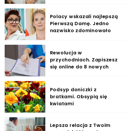
elementem diety roczniaka
Polacy wskazali najlepszą
Pierwszą Damę. Jedno
nazwisko zdominowało
ranking
Rewolucja w
przychodniach. Zapiszesz
się online do 8 nowych
specjalistów
Podsyp doniczki z
bratkami. Obsypią się
kwiatami
Lepsza relacja z Twoim