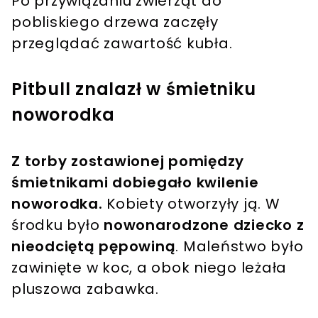
Po przywiązaniu zwierząt do
pobliskiego drzewa zaczęły
przeglądać zawartość kubła.
Pitbull znalazł w śmietniku
noworodka
Z torby zostawionej pomiędzy
śmietnikami dobiegało kwilenie
noworodka.
Kobiety otworzyły ją. W
środku było
nowonarodzone dziecko z
nieodciętą pępowiną
. Maleństwo było
zawinięte w koc, a obok niego leżała
pluszowa zabawka.