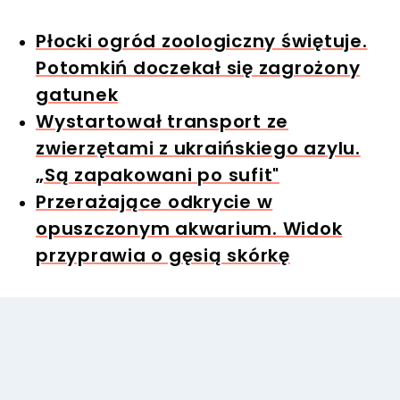
Płocki ogród zoologiczny świętuje.
Potomkiń doczekał się zagrożony
gatunek
Wystartował transport ze
zwierzętami z ukraińskiego azylu.
„Są zapakowani po sufit"
Przerażające odkrycie w
opuszczonym akwarium. Widok
przyprawia o gęsią skórkę