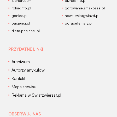
Iberion.com
biznesinfo.pl
rolnikinfo.pl
gotowanie.smakosze.pl
goniec.pl
news.swiatgwiazd.pl
pacjenci.pl
goracetematy.pl
dieta.pacjenci.pl
PRZYDATNE LINKI
Archiwum
Autorzy artykułów
Kontakt
Mapa serwisu
Reklama w Swiatzwierzat.pl
OBSERWUJ NAS