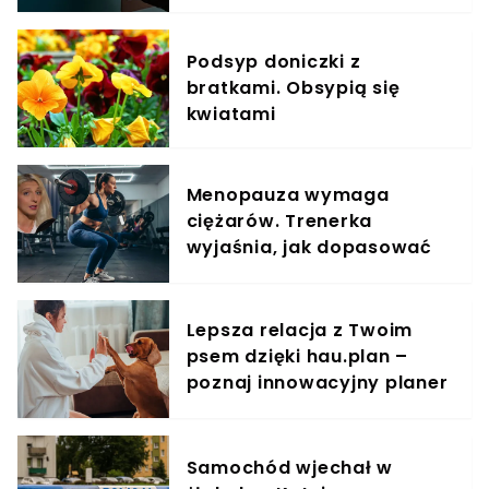
odzyskasz
Podsyp doniczki z
bratkami. Obsypią się
kwiatami
Menopauza wymaga
ciężarów. Trenerka
wyjaśnia, jak dopasować
trening do kobiecego
organizmu
Lepsza relacja z Twoim
psem dzięki hau.plan –
poznaj innowacyjny planer
treningowy
Samochód wjechał w