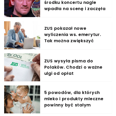
środku koncertu nagle
wpadła na scenę i zaczęła
krzyczeć. Publika zamarła
ZUS pokazał nowe
wyliczenia ws. emerytur.
Tak można zwiększyć
świadczenie o 80%
ZUS wysyła pisma do
Polaków. Chodzi o ważne
ulgi od opłat
5 powodów, dla których
mleko i produkty mleczne
powinny być stałym
elementem diety roczniaka