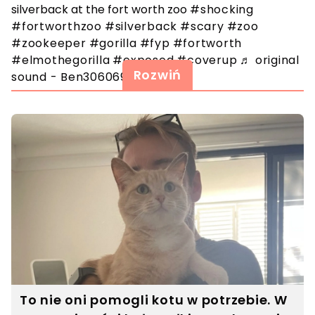
silverback at the fort worth zoo
#shocking
#fortworthzoo
#silverback
#scary
#zoo
#zookeeper
#gorilla
#fyp
#fortworth
#elmothegorilla
#exposed
#coverup
♬ original
Rozwiń
sound - Ben306069
To nie oni pomogli kotu w potrzebie. W