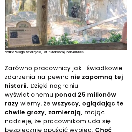
atak dzikiego zwierzęcia, Fot. tiktok.com/ ben306069
Zarówno pracownicy jak i świadkowie
zdarzenia na pewno
nie zapomną tej
historii.
Dzięki nagraniu
wyświetlonemu
ponad 25 milionów
razy
wiemy, że
wszyscy, oglądając te
chwile grozy, zamierają,
mając
nadzieję, że pracownikom uda się
bezpiecznie opuścić wybieg.
Choć