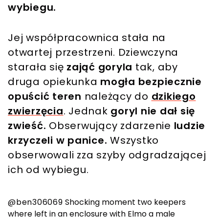
wybiegu.
Jej współpracownica stała na
otwartej przestrzeni. Dziewczyna
starała się
zająć goryla
tak, aby
druga opiekunka
mogła bezpiecznie
opuścić teren
należący do
dzikiego
zwierzęcia
. Jednak
goryl nie dał się
zwieść.
Obserwujący zdarzenie
ludzie
krzyczeli w panice.
Wszystko
obserwowali zza szyby odgradzającej
ich od wybiegu.
@ben306069
Shocking moment two keepers
where left in an enclosure with Elmo a male