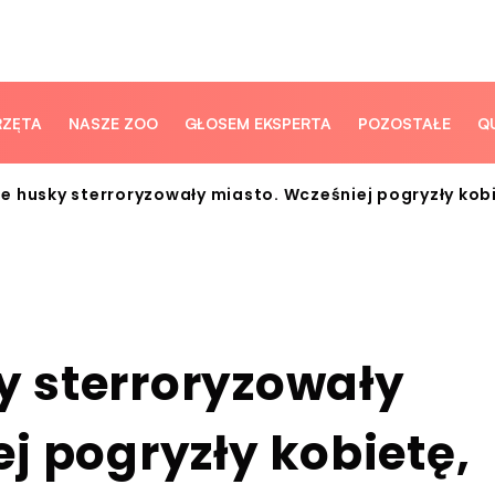
RZĘTA
NASZE ZOO
GŁOSEM EKSPERTA
POZOSTAŁE
Q
 husky sterroryzowały miasto. Wcześniej pogryzły kob
 sterroryzowały
j pogryzły kobietę,