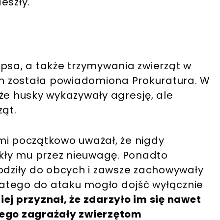
eszły.
 psa, a także trzymywania zwierząt w
h została powiadomiona Prokuratura. W
że husky wykazywały agresję, ale
ząt.
mi początkowo uważał, że nigdy
ekły mu przez nieuwagę. Ponadto
hodziły do obcych i zawsze zachowywały
dlatego do ataku mogło dojść wyłącznie
ej przyznał, że zdarzyło im się nawet
tego zagrażały zwierzętom