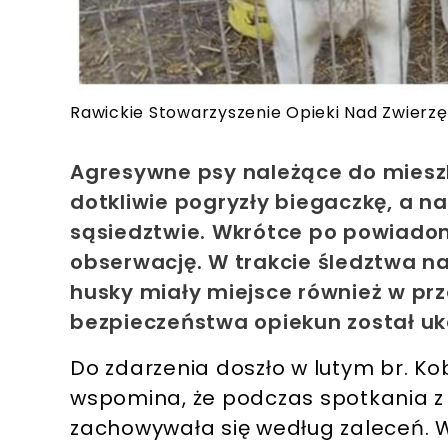
Rawickie Stowarzyszenie Opieki Nad Zwierzę
Agresywne psy należące do mieszk
dotkliwie pogryzły biegaczkę, a 
sąsiedztwie. Wkrótce po powiadomi
obserwację. W trakcie śledztwa na 
husky miały miejsce również w prz
bezpieczeństwa opiekun został uk
Do zdarzenia doszło w lutym br. Ko
wspomina, że podczas spotkania 
zachowywała się według zaleceń. W 