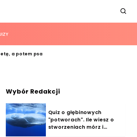
UIZY
ietę, a potem psa
Wybór Redakcji
Quiz o głębinowych
"potworach". Ile wiesz o
stworzeniach mórz i
oceanów?