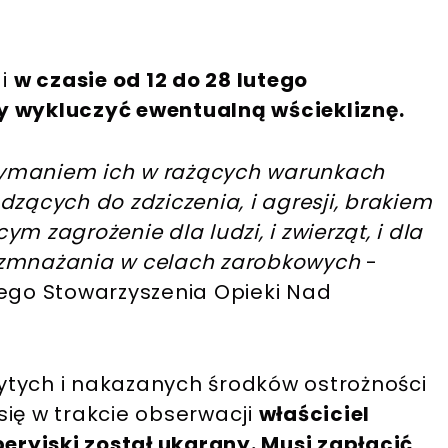
 i
w czasie od 12 do 28 lutego
y wykluczyć ewentualną wściekliznę.
trzymaniem ich w rażących warunkach
dzących do zdziczenia, i agresji, brakiem
m zagrożenie dla ludzi, i zwierząt, i dla
ozmnażania w celach zarobkowych
-
iego Stowarzyszenia Opieki Nad
ytych i nakazanych środków ostrożności
się w trakcie obserwacji
właściciel
ryjski został ukarany. Musi zapłacić