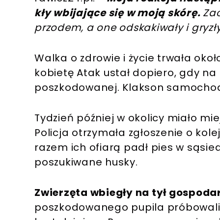
kły wbijające się w moją skórę.
Zac
przodem, a one odskakiwały i gryzły
Walka o zdrowie i życie trwała oko
kobietę Atak ustał dopiero, gdy na
poszkodowanej. Klakson samochod
Tydzień później w okolicy miało mi
Policja otrzymała zgłoszenie o ko
razem ich ofiarą padł pies w sąsied
poszukiwane husky.
Zwierzęta wbiegły na tył gospodars
poszkodowanego pupila próbowali j