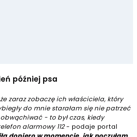
ień później psa
e zaraz zobaczę ich właściciela, który
ybiegły do mnie starałam się nie patrzeć
 obwąchiwać - to był czas, kiedy
elefon alarmowy 112
- podaje portal
iła dopiero w momencie, jak poczułam