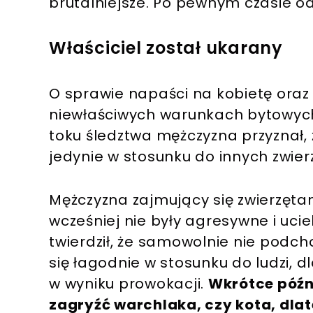
brutalniejsze. Po pewnym czasie od
Właściciel został ukarany
O sprawie napaści na kobietę oraz
niewłaściwych warunkach bytowyc
toku śledztwa mężczyzna przyznał, 
jedynie w stosunku do innych zwier
Mężczyzna zajmujący się zwierzęta
wcześniej nie były agresywne i uci
twierdził, że samowolnie nie podc
się łagodnie w stosunku do ludzi, 
w wyniku prowokacji.
Wkrótce późni
zagryźć warchlaka, czy kota, dla