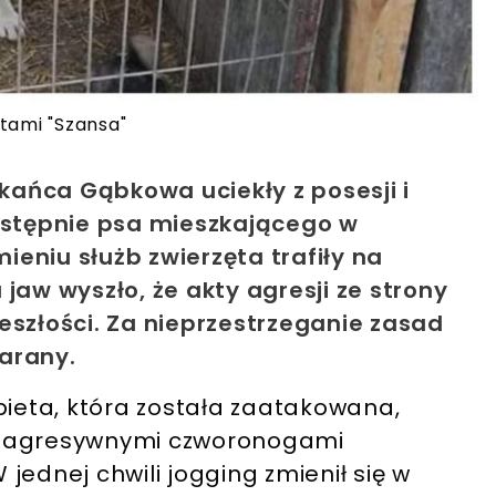
tami "Szansa"
ańca Gąbkowa uciekły z posesji i
następnie psa mieszkającego w
eniu służb zwierzęta trafiły na
jaw wyszło, że akty agresji ze strony
eszłości. Za nieprzestrzeganie zasad
arany.
bieta, która została zaatakowana,
z agresywnymi czworonogami
jednej chwili jogging zmienił się w