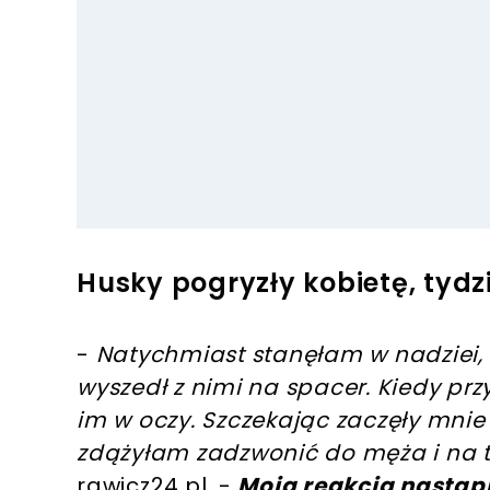
Husky pogryzły kobietę, tydz
-
Natychmiast stanęłam w nadziei, ż
wyszedł z nimi na spacer. Kiedy prz
im w oczy. Szczekając zaczęły mnie
zdążyłam zadzwonić do męża i na t
rawicz24.pl. -
Moja reakcja nastąp