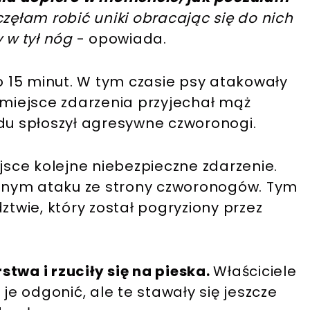
zęłam robić uniki obracając się do nich
 w tył nóg
- opowiada.
ło 15 minut. W tym czasie psy atakowały
 miejsce zdarzenia przyjechał mąż
u spłoszył agresywne czworonogi.
ejsce kolejne niebezpieczne zdarzenie.
lejnym ataku ze strony czworonogów. Tym
ztwie, który został pogryziony przez
twa i rzuciły się na pieska.
Właściciele
e odgonić, ale te stawały się jeszcze