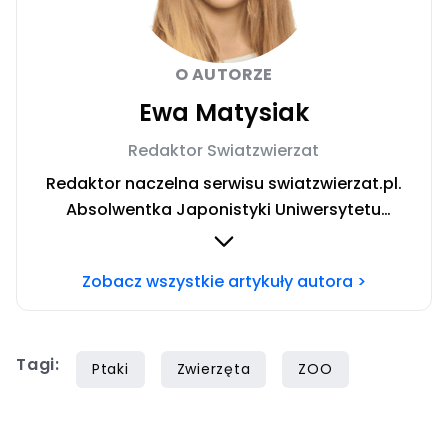
O AUTORZE
Ewa Matysiak
Redaktor Swiatzwierzat
Redaktor naczelna serwisu swiatzwierzat.pl.
Absolwentka Japonistyki Uniwersytetu
Warszawskiego. W trakcie rocznego wyjazdu
stypendialnego prowadziła badania nad
Zobacz wszystkie artykuły autora >
relacją człowiek-pies oraz roli domowych
pupili w japońskiej kulturze. W życiu prywatnym
niestrudzona podróżniczka poszukująca
Tagi:
szczęścia w licznych pasjach.
Ptaki
Zwierzęta
ZOO
Niepowstrzymana chęć odkrywania nowości
skłania ją do odwiedzania co rusz to
ciekawszych miejsc na kulturalnej mapie