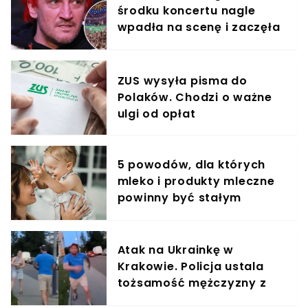
środku koncertu nagle
wpadła na scenę i zaczęła
krzyczeć. Publika zamarła
ZUS wysyła pisma do
Polaków. Chodzi o ważne
ulgi od opłat
5 powodów, dla których
mleko i produkty mleczne
powinny być stałym
elementem diety roczniaka
Atak na Ukrainkę w
Krakowie. Policja ustala
tożsamość mężczyzny z
nagrania