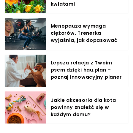
kwiatami
Menopauza wymaga
ciężarów. Trenerka
wyjaśnia, jak dopasować
trening do kobiecego
organizmu
Lepsza relacja z Twoim
psem dzięki hau.plan –
poznaj innowacyjny planer
treningowy
Jakie akcesoria dla kota
powinny znaleźć się w
każdym domu?