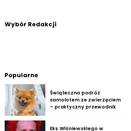
Warszawy.Chcesz się ze mną skontaktować?
Napisz adresowaną do mnie wiadomość na
mail:
redakcja@swiatzwierzat.pl
Wybór Redakcji
Popularne
Świąteczna podróż
samolotem ze zwierzęciem
– praktyczny przewodnik
Eks Wiśniewskiego w