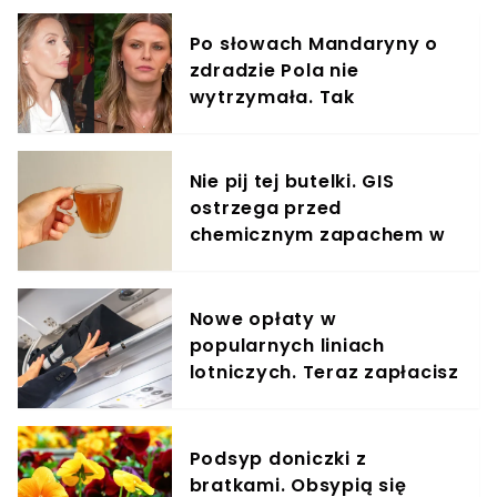
Po słowach Mandaryny o
zdradzie Pola nie
wytrzymała. Tak
odpowiedziała
Nie pij tej butelki. GIS
ostrzega przed
chemicznym zapachem w
znanym napoju
Nowe opłaty w
popularnych liniach
lotniczych. Teraz zapłacisz
za umieszczenie bagażu w
schowku
Podsyp doniczki z
bratkami. Obsypią się