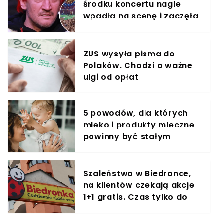
środku koncertu nagle
wpadła na scenę i zaczęła
krzyczeć. Publika zamarła
ZUS wysyła pisma do
Polaków. Chodzi o ważne
ulgi od opłat
5 powodów, dla których
mleko i produkty mleczne
powinny być stałym
elementem diety roczniaka
Szaleństwo w Biedronce,
na klientów czekają akcje
1+1 gratis. Czas tylko do
końca dnia