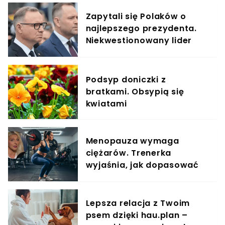
Zapytali się Polaków o
najlepszego prezydenta.
Niekwestionowany lider
sondażu, Nawrocki na
podium
Podsyp doniczki z
bratkami. Obsypią się
kwiatami
Menopauza wymaga
ciężarów. Trenerka
wyjaśnia, jak dopasować
trening do kobiecego
organizmu
Lepsza relacja z Twoim
psem dzięki hau.plan –