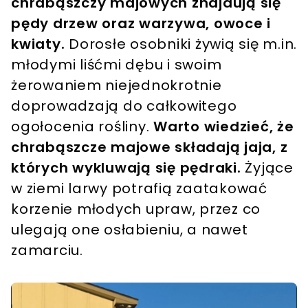
chrabąszczy majowych znajdują się
pędy drzew oraz warzywa, owoce i
kwiaty.
Dorosłe osobniki żywią się m.in.
młodymi liśćmi dębu i swoim
żerowaniem niejednokrotnie
doprowadzają do całkowitego
ogołocenia rośliny.
Warto wiedzieć, że
chrabąszcze majowe składają jaja, z
których wykluwają się pędraki.
Żyjące
w ziemi larwy potrafią zaatakować
korzenie młodych upraw, przez co
ulegają one osłabieniu, a nawet
zamarciu.