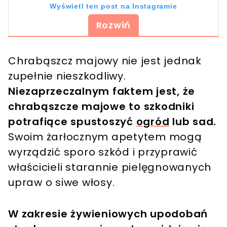
Wyświetl ten post na Instagramie
Rozwiń
Chrabąszcz majowy nie jest jednak
zupełnie nieszkodliwy.
Niezaprzeczalnym faktem jest, że
chrabąszcze majowe to szkodniki
potrafiące spustoszyć
ogród
lub sad.
Post udostępniony przez Barbara Rudnik (@barbasiek7)
Swoim żarłocznym apetytem mogą
wyrządzić sporo szkód i przyprawić
właścicieli starannie pielęgnowanych
upraw o siwe włosy.
W zakresie żywieniowych upodobań