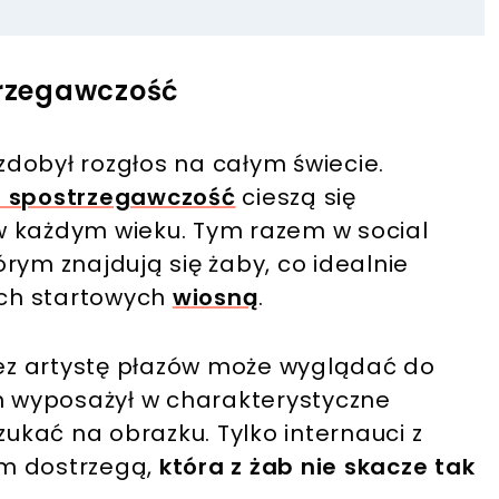
rzegawczość
 zdobył rozgłos na całym świecie.
a spostrzegawczość
cieszą się
w każdym wieku. Tym razem w social
rym znajdują się żaby, co idealnie
ach startowych
wiosną
.
ez artystę płazów może wyglądać do
ch wyposażył w charakterystyczne
zukać na obrazku. Tylko internauci z
em dostrzegą,
która z żab nie skacze tak