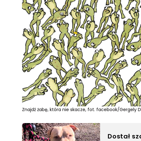
Znajdź żabę, która nie skacze, fot. facebook/Gergely 
Dostał sz