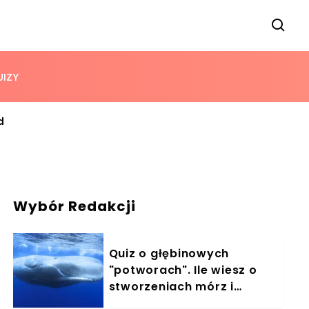
UIZY
d
Wybór Redakcji
Quiz o głębinowych
"potworach". Ile wiesz o
stworzeniach mórz i
oceanów?