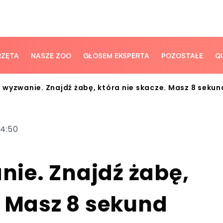
RZĘTA
NASZE ZOO
GŁOSEM EKSPERTA
POZOSTAŁE
Q
wyzwanie. Znajdź żabę, która nie skacze. Masz 8 sekun
14:50
ie. Znajdź żabę,
. Masz 8 sekund