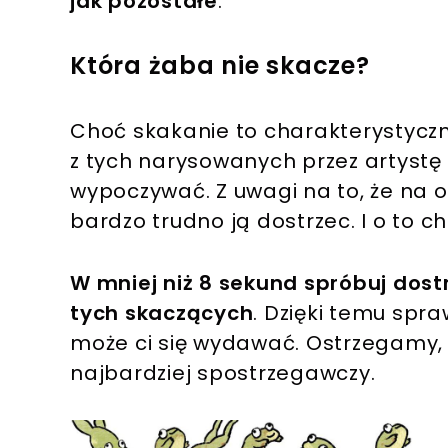
jak pozostałe
.
Która żaba nie skacze?
Choć skakanie to charakterystyczn
z tych narysowanych przez artystę 
wypoczywać. Z uwagi na to, że na o
bardzo trudno ją dostrzec. I o to ch
W mniej niż 8 sekund spróbuj dos
tych skaczących
. Dzięki temu spra
może ci się wydawać. Ostrzegamy, ż
najbardziej spostrzegawczy.