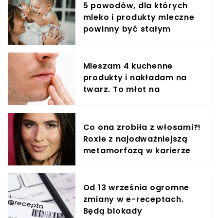
5 powodów, dla których
mleko i produkty mleczne
powinny być stałym
elementem diety roczniaka
Mieszam 4 kuchenne
produkty i nakładam na
twarz. To młot na
zmarszczki
Co ona zrobiła z włosami?!
Roxie z najodważniejszą
metamorfozą w karierze
Od 13 września ogromne
zmiany w e-receptach.
Będą blokady