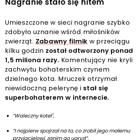
Nagranie stało się hitem
Umieszczone w sieci nagranie szybko
zdobyło uznanie wśród miłośników
zwierząt.
Zabawny filmik
w przeciągu
kilku godzin
został odtworzony ponad
1,5 miliona razy.
Komentujący nie kryli
zachwytu bohaterskim czynem
dzielnego kota. Mruczek otrzymał
niewidoczną pelerynę i
stał się
superbohaterem w internecie.
“Waleczny koteł",
“I najpierw spojrzał na to, co zrobił jego małemu
przyjacielowi, zanim go ugryzł”,