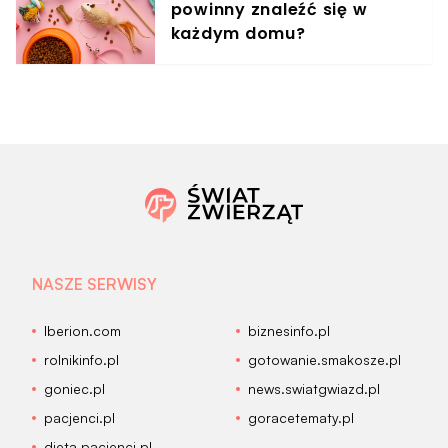
powinny znaleźć się w
każdym domu?
NASZE SERWISY
Iberion.com
biznesinfo.pl
rolnikinfo.pl
gotowanie.smakosze.pl
goniec.pl
news.swiatgwiazd.pl
pacjenci.pl
goracetematy.pl
dieta.pacjenci.pl