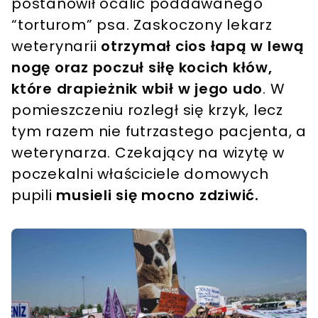
postanowił ocalić poddawanego
“torturom” psa. Zaskoczony lekarz
weterynarii
otrzymał cios łapą w lewą
nogę oraz poczuł siłę kocich kłów,
które drapieżnik wbił w jego udo
. W
pomieszczeniu rozległ się krzyk, lecz
tym razem nie futrzastego pacjenta, a
weterynarza. Czekający na wizytę w
poczekalni właściciele domowych
pupili
musieli się mocno zdziwić.