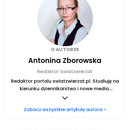
O AUTORZE
Antonina Zborowska
Redaktor Swiatzwierzat
Redaktor portalu swiatzwierzat.pl. Studiuję na
kierunku dziennikarstwo i nowe media.
Interesują mnie sprawy społeczne i wydarzenia
kulturalne. Jestem wielką miłośniczką zwierząt
Zobacz wszystkie artykuły autora >
stale szkolącą się w tematyce zachowania
psów. Prywatnie właścicielka dwóch
czworonogów — cudownego psa o imieniu