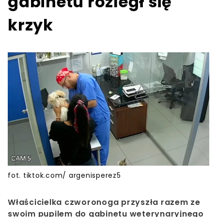
gabinetu rozległ się
krzyk
fot. tiktok.com/ argenisperez5
Właścicielka czworonoga przyszła razem ze
swoim pupilem do gabinetu weterynaryjnego