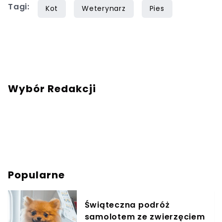
Tagi:
Lukier i kota bez ogona zwanego Ryszardem.
Kot
Weterynarz
Pies
Wolne chwile spędzam jeżdżąc motocyklem i
stojąc za konsolą DJ-ską.
Wybór Redakcji
Popularne
Świąteczna podróż
samolotem ze zwierzęciem