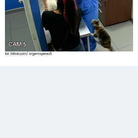
fot. tiktok.com/ argenisperez5