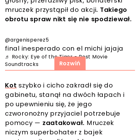
głośny, przeraźliwy pisk, bohaterski
mruczek przystąpił do akcji
. Takiego
obrotu spraw nikt się nie spodziewał.
@argenisperez5
final inesperado con el michi jajaja
♬ Rocky: Eye of the Tiger - Best Movie
Rozwiń
Soundtracks
Kot
szybko i cicho zakradł się do
gabinetu, stanął na dwóch łapach i
po upewnieniu się, że jego
czworonożny przyjaciel potrzebuje
pomocy —
zaatakował.
Mruczek
niczym superbohater z bajek