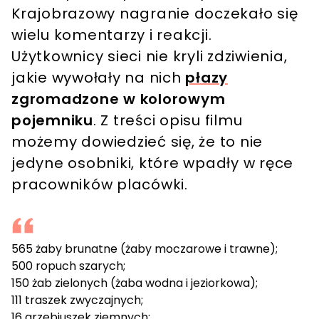
Krajobrazowy nagranie doczekało się
wielu komentarzy i reakcji.
Użytkownicy sieci nie kryli zdziwienia,
jakie wywołały na nich
płazy
zgromadzone w kolorowym
pojemniku
. Z treści opisu filmu
możemy dowiedzieć się, że to nie
jedyne osobniki, które wpadły w ręce
pracowników placówki.
565 żaby brunatne (żaby moczarowe i trawne);
500 ropuch szarych;
150 żab zielonych (żaba wodna i jeziorkowa);
111 traszek zwyczajnych;
16 grzebiuszek ziemnych;