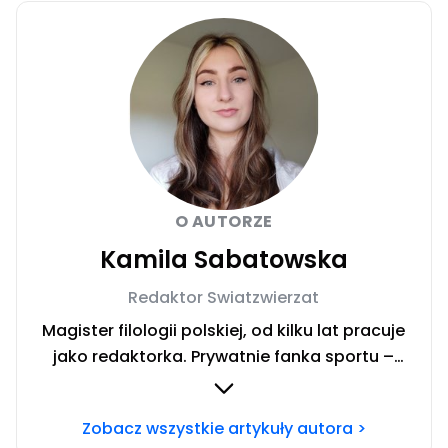
O AUTORZE
Kamila Sabatowska
Redaktor Swiatzwierzat
Magister filologii polskiej, od kilku lat pracuje
jako redaktorka. Prywatnie fanka sportu –
zwłaszcza siatkówki i miłośniczka zwierząt.
Szczęśliwa posiadaczka cavaliera. Chcesz się
Zobacz wszystkie artykuły autora >
ze mną skontaktować?Napisz adresowaną do