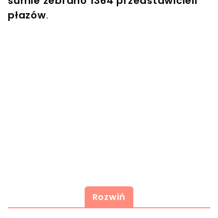
sumie zebrano 1364 przedstawicieli
płazów
.
Rozwiń