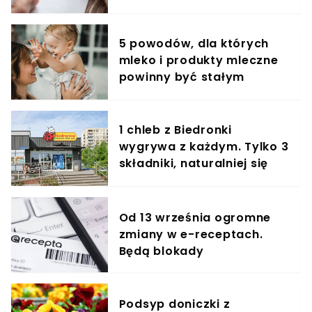
5 powodów, dla których
mleko i produkty mleczne
powinny być stałym
elementem diety roczniaka
1 chleb z Biedronki
wygrywa z każdym. Tylko 3
składniki, naturalniej się
nie da
Od 13 września ogromne
zmiany w e-receptach.
Będą blokady
Podsyp doniczki z