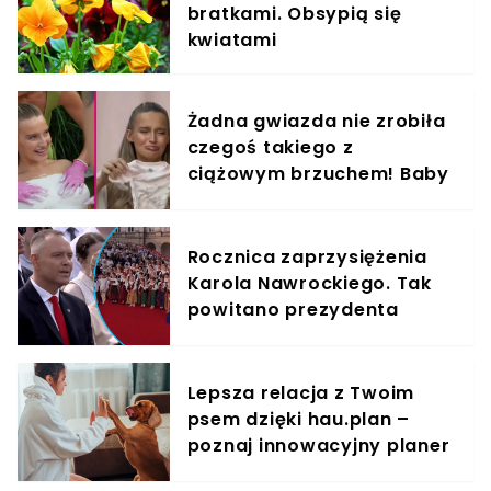
bratkami. Obsypią się
kwiatami
Żadna gwiazda nie zrobiła
czegoś takiego z
ciążowym brzuchem! Baby
shower Karoliny Pisarek to
inny wymiar luksusu
Rocznica zaprzysiężenia
Karola Nawrockiego. Tak
powitano prezydenta
przed Pałacem
Prezydenckim
Lepsza relacja z Twoim
psem dzięki hau.plan –
poznaj innowacyjny planer
treningowy