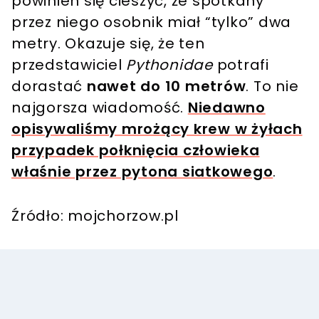
powinien się cieszyć, że spotkany
przez niego osobnik miał “tylko” dwa
metry. Okazuje się, że ten
przedstawiciel
Pythonidae
potrafi
dorastać
nawet do 10 metrów
. To nie
najgorsza wiadomość.
Niedawno
opisywaliśmy mrożący krew w żyłach
przypadek połknięcia człowieka
właśnie przez pytona siatkowego
.
Źródło: mojchorzow.pl