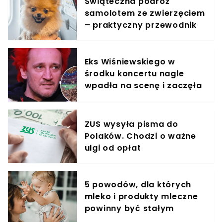
Świąteczna podróż
samolotem ze zwierzęciem
– praktyczny przewodnik
Eks Wiśniewskiego w
środku koncertu nagle
wpadła na scenę i zaczęła
krzyczeć. Publika zamarła
ZUS wysyła pisma do
Polaków. Chodzi o ważne
ulgi od opłat
5 powodów, dla których
mleko i produkty mleczne
powinny być stałym
elementem diety roczniaka