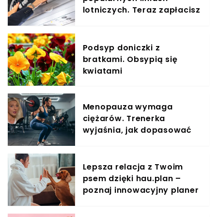
lotniczych. Teraz zapłacisz
za umieszczenie bagażu w
schowku
Podsyp doniczki z
bratkami. Obsypią się
kwiatami
Menopauza wymaga
ciężarów. Trenerka
wyjaśnia, jak dopasować
trening do kobiecego
organizmu
Lepsza relacja z Twoim
psem dzięki hau.plan –
poznaj innowacyjny planer
treningowy