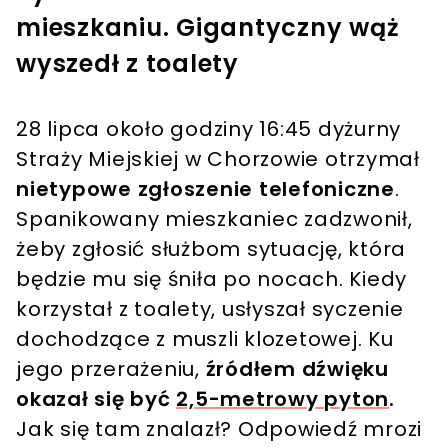
mieszkaniu. Gigantyczny wąż
wyszedł z toalety
28 lipca około godziny 16:45 dyżurny
Straży Miejskiej w Chorzowie otrzymał
nietypowe zgłoszenie telefoniczne
.
Spanikowany mieszkaniec zadzwonił,
żeby zgłosić służbom sytuację, która
będzie mu się śniła po nocach. Kiedy
korzystał z toalety, usłyszał syczenie
dochodzące z muszli klozetowej. Ku
jego przerażeniu,
źródłem dźwięku
okazał się być
2,5-metrowy pyton
.
Jak się tam znalazł? Odpowiedź mrozi