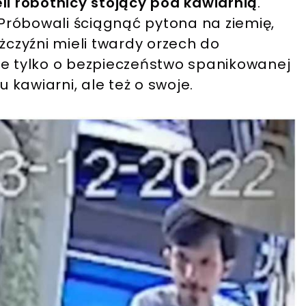
zeli robotnicy stojący pod kawiarnią
.
. Próbowali ściągnąć pytona na ziemię,
żczyźni mieli twardy orzech do
 nie tylko o bezpieczeństwo spanikowanej
u kawiarni, ale też o swoje.