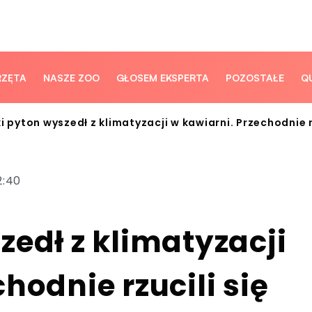
RZĘTA
NASZE ZOO
GŁOSEM EKSPERTA
POZOSTAŁE
Q
i pyton wyszedł z klimatyzacji w kawiarni. Przechodnie 
2:40
zedł z klimatyzacji
hodnie rzucili się