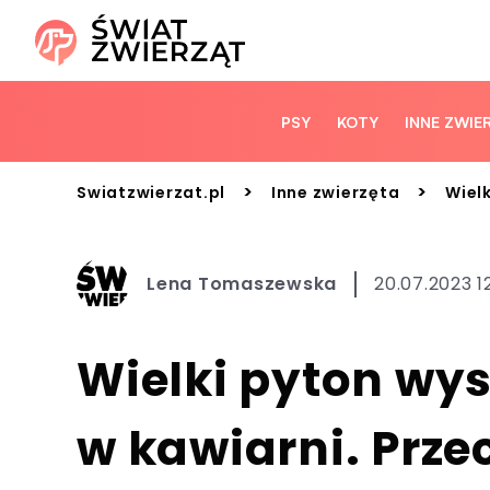
PSY
KOTY
INNE ZWIE
>
>
Swiatzwierzat.pl
Inne zwierzęta
Wielk
Lena Tomaszewska
20.07.2023 1
Wielki pyton wys
w kawiarni. Przec