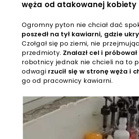
węża od atakowanej kobiety
Ogromny pyton nie chciał dać spok
poszedł na tył kawiarni, gdzie uk
Czołgał się po ziemi, nie przejmują
przedmioty.
Znalazł cel i próbował
robotnicy jednak nie chcieli na to 
odwagi
rzucił się w stronę węża i 
go od pracownicy kawiarni.