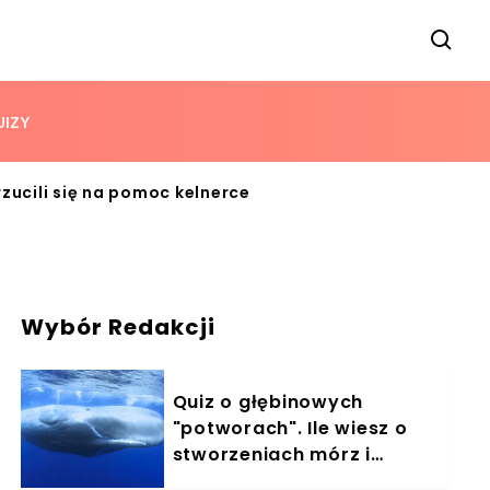
UIZY
rzucili się na pomoc kelnerce
Wybór Redakcji
Quiz o głębinowych
"potworach". Ile wiesz o
stworzeniach mórz i
oceanów?