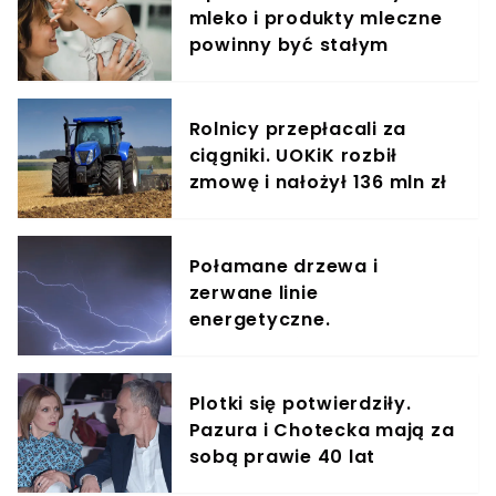
mleko i produkty mleczne
powinny być stałym
elementem diety roczniaka
Rolnicy przepłacali za
ciągniki. UOKiK rozbił
zmowę i nałożył 136 mln zł
kary
Połamane drzewa i
zerwane linie
energetyczne.
Superkomórka burzowa
przetoczyła się przez
Polskę
Plotki się potwierdziły.
Pazura i Chotecka mają za
sobą prawie 40 lat
małżeństwa