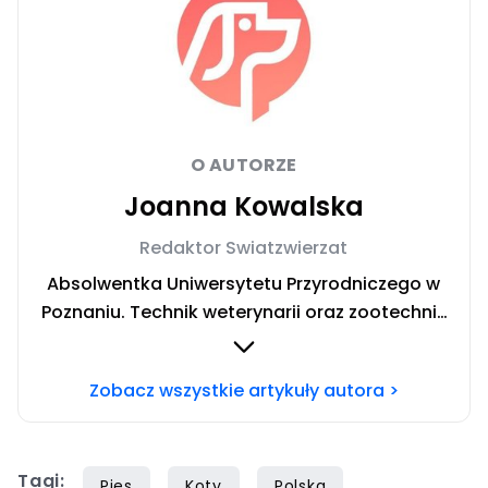
O AUTORZE
Joanna Kowalska
Redaktor Swiatzwierzat
Absolwentka Uniwersytetu Przyrodniczego w
Poznaniu. Technik weterynarii oraz zootechnik
ze specjalizacją żywienia zwierząt
gospodarskich. Prywatnie fanka ryb,
Zobacz wszystkie artykuły autora >
aranżowania akwariów i nurkowania. Chcesz
się ze mną skontaktować? Napisz do mnie na
mail:
joanna.kowalska@iberion.pl
Tagi:
Pies
Koty
Polska