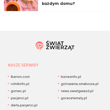
każdym domu?
NASZE SERWISY
Iberion.com
biznesinfo.pl
rolnikinfo.pl
gotowanie.smakosze.pl
goniec.pl
news.swiatgwiazd.pl
pacjenci.pl
goracetematy.pl
dieta.pacjenci.pl