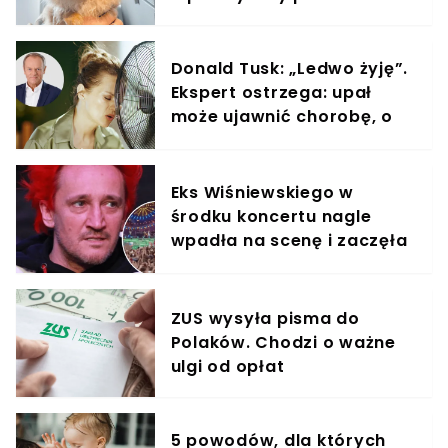
Donald Tusk: „Ledwo żyję”.
Ekspert ostrzega: upał
może ujawnić chorobę, o
której nie masz pojęcia
Eks Wiśniewskiego w
środku koncertu nagle
wpadła na scenę i zaczęła
krzyczeć. Publika zamarła
ZUS wysyła pisma do
Polaków. Chodzi o ważne
ulgi od opłat
5 powodów, dla których