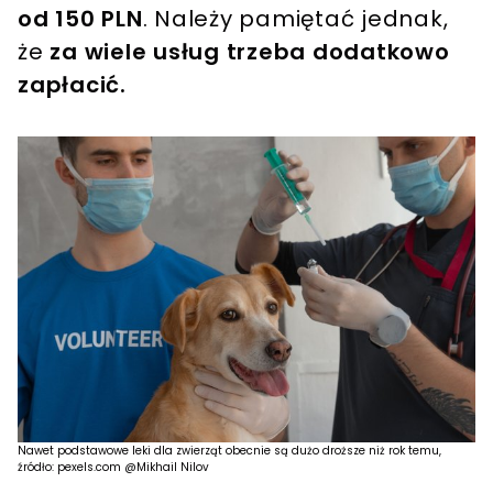
od 150 PLN
. Należy pamiętać jednak,
że
za wiele usług trzeba dodatkowo
zapłacić.
Nawet podstawowe leki dla zwierząt obecnie są dużo droższe niż rok temu,
źródło: pexels.com @Mikhail Nilov