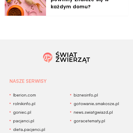
każdym domu?
NASZE SERWISY
Iberion.com
biznesinfo.pl
rolnikinfo.pl
gotowanie.smakosze.pl
goniec.pl
news.swiatgwiazd.pl
pacjenci.pl
goracetematy.pl
dieta.pacjenci.pl