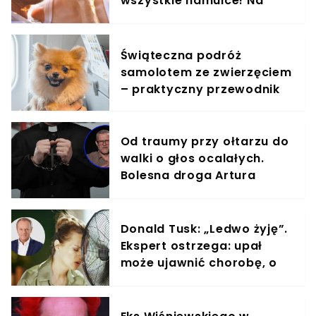
wszystkie hamulce! Na
zdjęciach widać, co
wyprawiali w wodzie
Świąteczna podróż
samolotem ze zwierzęciem
– praktyczny przewodnik
Od traumy przy ołtarzu do
walki o głos ocalałych.
Bolesna droga Artura
Nowaka
Donald Tusk: „Ledwo żyję”.
Ekspert ostrzega: upał
może ujawnić chorobę, o
której nie masz pojęcia