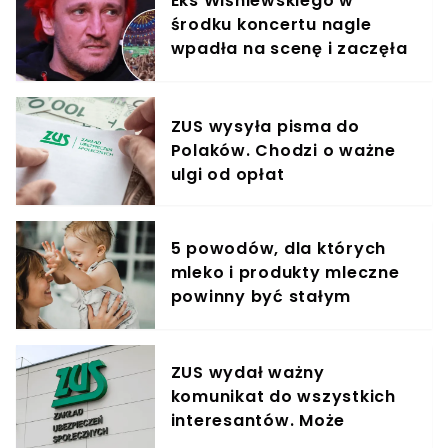
Eks Wiśniewskiego w
środku koncertu nagle
wpadła na scenę i zaczęła
krzyczeć. Publika zamarła
ZUS wysyła pisma do
Polaków. Chodzi o ważne
ulgi od opłat
5 powodów, dla których
mleko i produkty mleczne
powinny być stałym
elementem diety roczniaka
ZUS wydał ważny
komunikat do wszystkich
interesantów. Może
pokrzyżować plany.