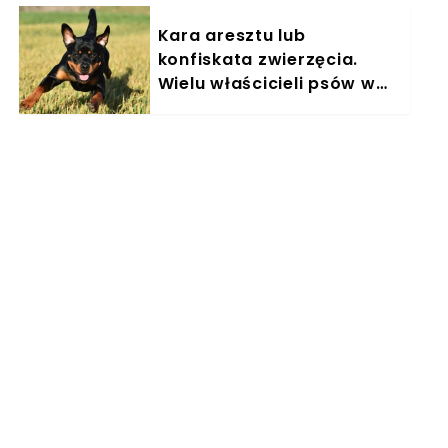
Kara aresztu lub
konfiskata zwierzęcia.
Wielu właścicieli psów w
Polsce nieświadomie łamie
prawo