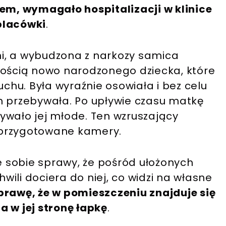
m, wymagało hospitalizacji w klinice
placówki
.
i, a wybudzona z narkozy samica
nością nowo narodzonego dziecka, które
uchu. Była wyraźnie osowiała i bez celu
m przebywała. Po upływie czasu matkę
ywało jej młode. Ten wzruszający
 przygotowane kamery.
 sobie sprawy, że pośród ułożonych
hwili dociera do niej, co widzi na własne
prawę, że w pomieszczeniu znajduje się
a w jej stronę łapkę
.