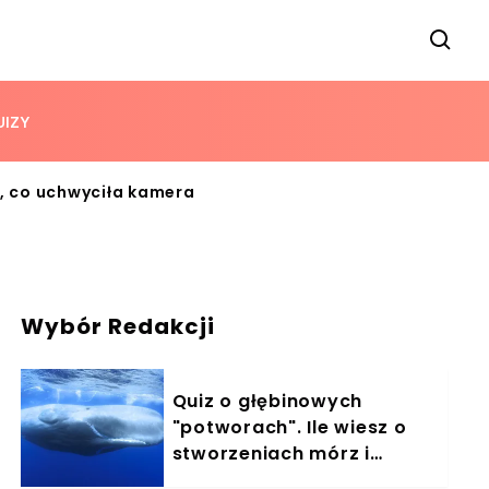
UIZY
, co uchwyciła kamera
Wybór Redakcji
Quiz o głębinowych
"potworach". Ile wiesz o
stworzeniach mórz i
oceanów?