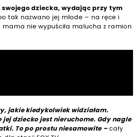
swojego dziecka, wydając przy tym
bo tak nazwano jej młode – na ręce i
wa mama nie wypuściła malucha z ramion
zy, jakie kiedykolwiek widziałam.
jej dziecko jest nieruchome. Gdy nagle
atki. To po prostu niesamowite –
cały