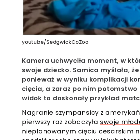
youtube/SedgwickCoZoo
Kamera uchwyciła moment, w któr
swoje dziecko. Samica myślała, że 
ponieważ w wyniku komplikacji
ko
cięcia, a
zaraz po nim potomstwo 
widok to doskonały przykład matcz
Nagranie szympansicy z amerykańs
pierwszy raz zobaczyła
swoje młod
nieplanowanym cięciu cesarskim 