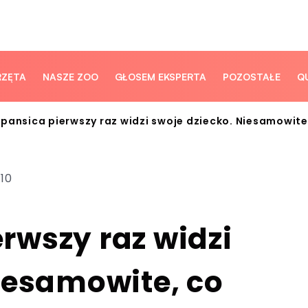
RZĘTA
NASZE ZOO
GŁOSEM EKSPERTA
POZOSTAŁE
Q
pansica pierwszy raz widzi swoje dziecko. Niesamowite
:10
rwszy raz widzi
iesamowite, co