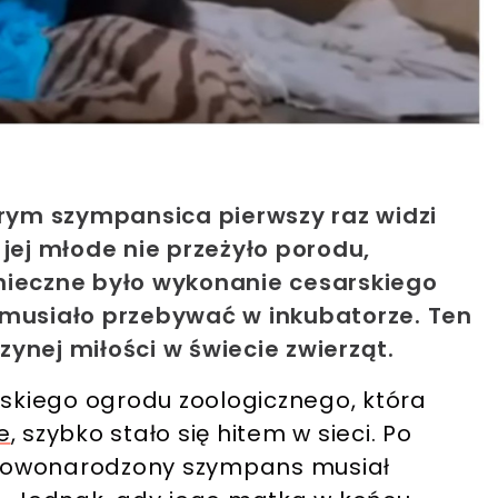
ym szympansica pierwszy raz widzi
jej młode nie przeżyło porodu,
nieczne było wykonanie cesarskiego
musiało przebywać w inkubatorze. Ten
ynej miłości w świecie zwierząt.
kiego ogrodu zoologicznego, która
e
, szybko stało się hitem w sieci. Po
nowonarodzony szympans musiał