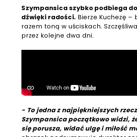
Szympansica szybko podbiega do 
dźwięki radości.
Bierze Kuchezę – 
razem toną w uściskach. Szczęśli
przez kolejne dwa dni.
- To jedna z najpiękniejszych rzec
Szympansica początkowo widzi, że 
się porusza, widać ulgę i miłość m