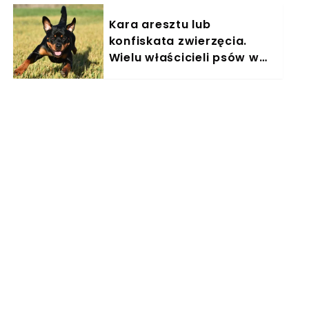
Kara aresztu lub
konfiskata zwierzęcia.
Wielu właścicieli psów w
Polsce nieświadomie łamie
prawo