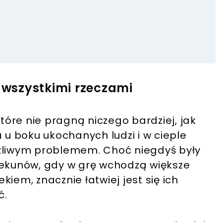
e wszystkimi rzeczami
które nie pragną niczego bardziej, jak
 u boku ukochanych ludzi i w cieple
ążliwym problemem. Choć niegdyś były
iekunów, gdy w grę wchodzą większe
iem, znacznie łatwiej jest się ich
ć.