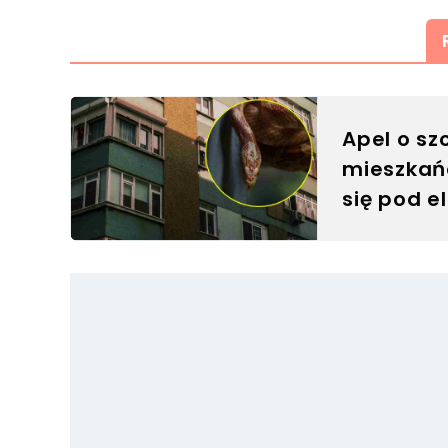
Apel o s
mieszkańc
się pod e
bezradne