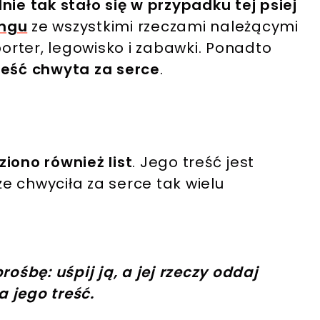
nie tak stało się w przypadku tej psiej
ingu
ze wszystkimi rzeczami należącymi
porter, legowisko i zabawki. Ponadto
treść chwyta za serce
.
iono również list
. Jego treść jest
że chwyciła za serce tak wielu
ośbę: uśpij ją, a jej rzeczy oddaj
 jego treść.