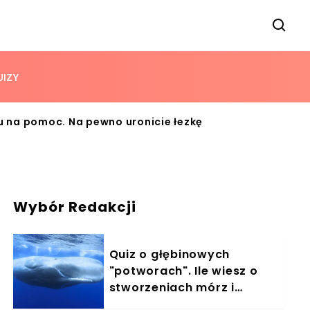
UIZY
u na pomoc. Na pewno uronicie łezkę
Wybór Redakcji
Quiz o głębinowych
"potworach". Ile wiesz o
stworzeniach mórz i
oceanów?