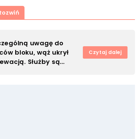
Rozwiń
zczególną uwagę do
ów bloku, wąż ukrył
Czytaj dalej
lewacją. Służby są
, pozostaje czekać