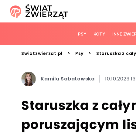
PSY
KOTY
INNE ZWIE
>
>
Swiatzwierzat.pl
Psy
Staruszka z cał
Kamila Sabatowska
10.10.2023 1
Staruszka z cały
poruszającym li