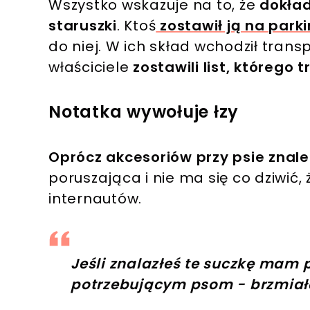
Wszystko wskazuje na to, że
dokład
staruszki
. Ktoś
zostawił ją na park
do niej. W ich skład wchodził trans
właściciele
zostawili list, którego 
Notatka wywołuje łzy
Oprócz akcesoriów przy psie znalez
poruszająca i nie ma się co dziwić, 
internautów.
Jeśli znalazłeś te suczkę mam pr
potrzebującym psom - brzmiała