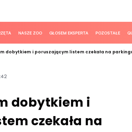
RZĘTA
NASZE ZOO
GŁOSEM EKSPERTA
POZOSTAŁE
Q
ym dobytkiem i poruszającym listem czekała na parking
3:42
m dobytkiem i
stem czekała na