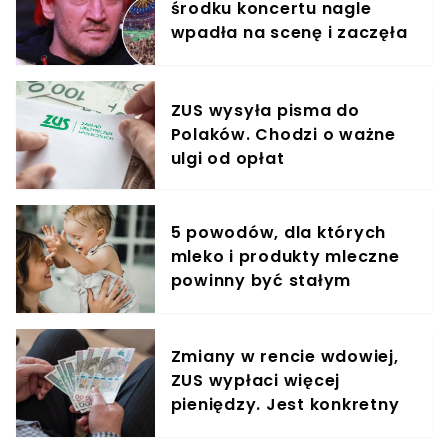
środku koncertu nagle
wpadła na scenę i zaczęła
krzyczeć. Publika zamarła
ZUS wysyła pisma do
Polaków. Chodzi o ważne
ulgi od opłat
5 powodów, dla których
mleko i produkty mleczne
powinny być stałym
elementem diety roczniaka
Zmiany w rencie wdowiej,
ZUS wypłaci więcej
pieniędzy. Jest konkretny
termin