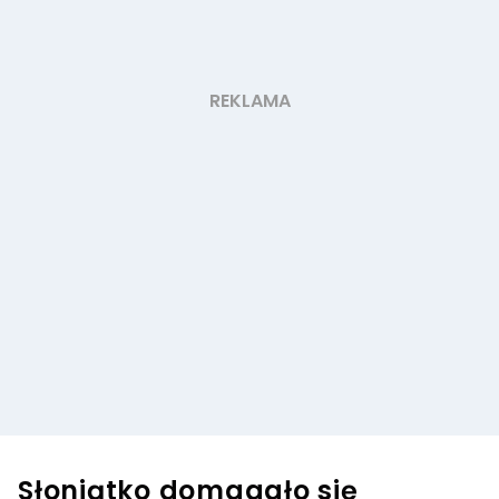
Słoniątko domagało się