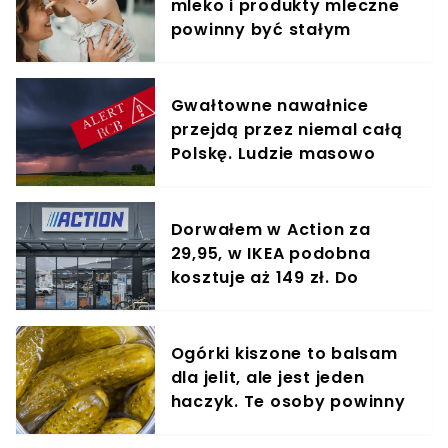
mleko i produkty mleczne
powinny być stałym
elementem diety roczniaka
Gwałtowne nawałnice
przejdą przez niemal całą
Polskę. Ludzie masowo
dostają alerty RCB
Dorwałem w Action za
29,95, w IKEA podobna
kosztuje aż 149 zł. Do
kuchni nie ma lepszego
cudeńka
Ogórki kiszone to balsam
dla jelit, ale jest jeden
haczyk. Te osoby powinny
omijać je szerokim łukiem