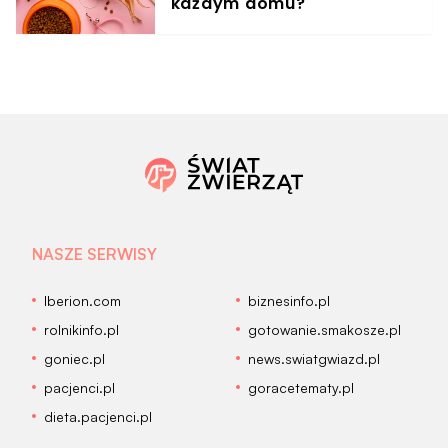
każdym domu?
NASZE SERWISY
Iberion.com
biznesinfo.pl
rolnikinfo.pl
gotowanie.smakosze.pl
goniec.pl
news.swiatgwiazd.pl
pacjenci.pl
goracetematy.pl
dieta.pacjenci.pl