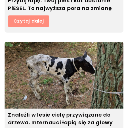
Przybij łapę: Twój pies i kot dostanie
PiESEL. To najwyższa pora na zmianę
Czytaj dalej
Znaleźli w lesie cielę przywiązane do
drzewa. Internauci łapią się za głowy