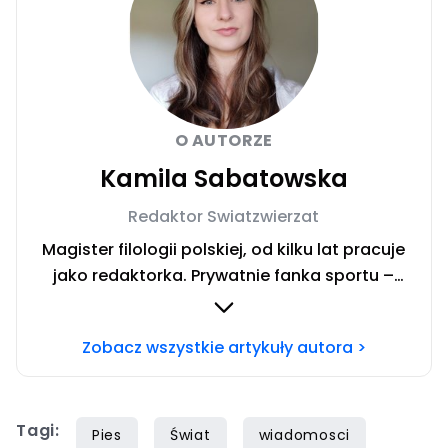
O AUTORZE
Kamila Sabatowska
Redaktor Swiatzwierzat
Magister filologii polskiej, od kilku lat pracuje
jako redaktorka. Prywatnie fanka sportu –
zwłaszcza siatkówki i miłośniczka zwierząt.
Szczęśliwa posiadaczka cavaliera. Chcesz się
Zobacz wszystkie artykuły autora >
ze mną skontaktować?Napisz adresowaną do
mnie wiadomość na mail:
redakcja@swiatzwierzat.pl
Tagi:
Pies
Świat
wiadomosci