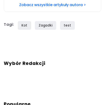
Szczęśliwa posiadaczka cavaliera. Chcesz się
Zobacz wszystkie artykuły autora >
ze mną skontaktować?Napisz adresowaną do
mnie wiadomość na mail:
redakcja@swiatzwierzat.pl
Tagi:
Kot
Zagadki
test
Wybór Redakcji
Popularne