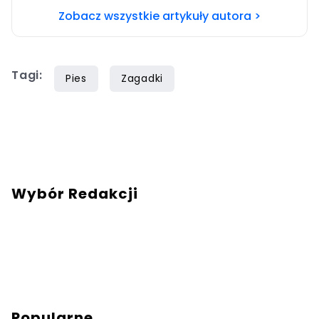
Szczęśliwa posiadaczka cavaliera. Chcesz się
Zobacz wszystkie artykuły autora >
ze mną skontaktować?Napisz adresowaną do
mnie wiadomość na mail:
redakcja@swiatzwierzat.pl
Tagi:
Pies
Zagadki
Wybór Redakcji
Popularne