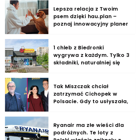
Lepsza relacja z Twoim
psem dzięki hau.plan –
poznaj innowacyjny planer
treningowy
1 chleb z Biedronki
wygrywa z każdym. Tylko 3
składniki, naturalniej się
nie da
Tak Miszczak chciał
zatrzymać Cichopek w
Polsacie. Gdy to usłyszała,
odmówiła
Ryanair ma złe wieści dla
podróżnych. Te loty z