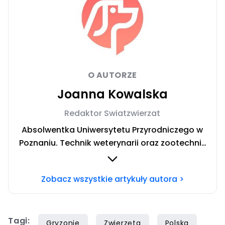
O AUTORZE
Joanna Kowalska
Redaktor Swiatzwierzat
Absolwentka Uniwersytetu Przyrodniczego w
Poznaniu. Technik weterynarii oraz zootechnik
ze specjalizacją żywienia zwierząt
gospodarskich. Prywatnie fanka ryb,
Zobacz wszystkie artykuły autora >
aranżowania akwariów i nurkowania. Chcesz
się ze mną skontaktować? Napisz do mnie na
mail:
joanna.kowalska@iberion.pl
Tagi:
Gryzonie
Zwierzęta
Polska