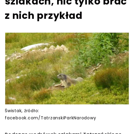
szlakach, nic tylko brać
z nich przykład
Świstak, źródło:
facebook.com/TatrzanskiParkNarodowy