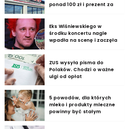
ponad 100 zł i prezent za
symboliczną złotówkę
Eks Wiśniewskiego w
środku koncertu nagle
wpadła na scenę i zaczęła
krzyczeć. Publika zamarła
ZUS wysyła pisma do
Polaków. Chodzi o ważne
ulgi od opłat
5 powodów, dla których
mleko i produkty mleczne
powinny być stałym
elementem diety roczniaka