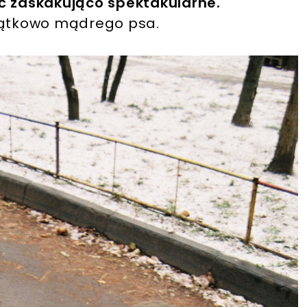
ć zaskakująco spektakularne.
yjątkowo mądrego psa.