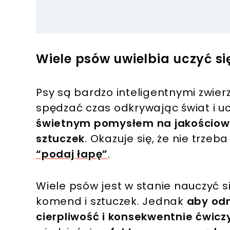
Wiele psów uwielbia uczyć si
Psy są bardzo inteligentnymi zwie
spędzać czas odkrywając świat i uc
świetnym pomysłem na jakościowy
sztuczek
. Okazuje się, że nie trze
“podaj łapę”
.
Wiele psów jest w stanie nauczyć 
komend i sztuczek. Jednak
aby odni
cierpliwość i konsekwentnie ćwic