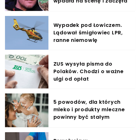
wpadła na scenę i zaczęła
krzyczeć. Publika zamarła
Wypadek pod Łowiczem.
Lądował śmigłowiec LPR,
ranne niemowlę
ZUS wysyła pisma do
Polaków. Chodzi o ważne
ulgi od opłat
5 powodów, dla których
mleko i produkty mleczne
powinny być stałym
elementem diety roczniaka