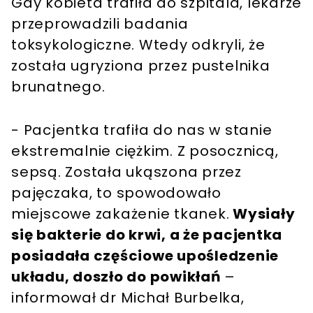
Gdy kobieta trafiła do szpitala, lekarze
przeprowadzili badania
toksykologiczne. Wtedy odkryli, że
została ugryziona przez pustelnika
brunatnego.
- Pacjentka trafiła do nas w stanie
ekstremalnie ciężkim. Z posocznicą,
sepsą. Została ukąszona przez
pajęczaka, to spowodowało
miejscowe zakażenie tkanek.
Wysiały
się bakterie do krwi, a że pacjentka
posiadała częściowe upośledzenie
układu, doszło do powikłań
–
informował dr Michał Burbelka,