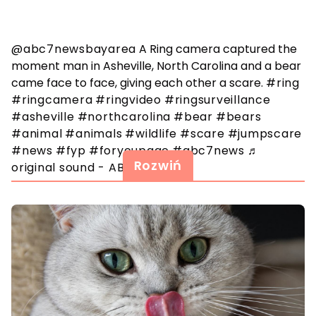
@abc7newsbayarea
A Ring camera captured the
moment man in Asheville, North Carolina and a bear
came face to face, giving each other a scare.
#ring
#ringcamera
#ringvideo
#ringsurveillance
#asheville
#northcarolina
#bear
#bears
#animal
#animals
#wildlife
#scare
#jumpscare
#news
#fyp
#foryoupage
#abc7news
♬
Rozwiń
original sound - ABC7 News