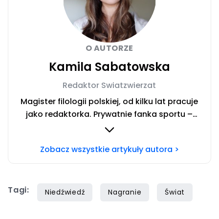
O AUTORZE
Kamila Sabatowska
Redaktor Swiatzwierzat
Magister filologii polskiej, od kilku lat pracuje
jako redaktorka. Prywatnie fanka sportu –
zwłaszcza siatkówki i miłośniczka zwierząt.
Szczęśliwa posiadaczka cavaliera. Chcesz się
Zobacz wszystkie artykuły autora >
ze mną skontaktować?Napisz adresowaną do
mnie wiadomość na mail:
redakcja@swiatzwierzat.pl
Tagi:
Niedźwiedź
Nagranie
Świat