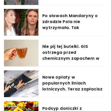
nagrania
Po słowach Mandaryny o
zdradzie Pola nie
wytrzymała. Tak
odpowiedziała
Nie pij tej butelki. GIS
ostrzega przed
chemicznym zapachem w
znanym napoju
Nowe opłaty w
popularnych liniach
lotniczych. Teraz zapłacisz
za umieszczenie bagażu w
schowku
Podsyp doniczki z