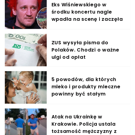
Eks Wiśniewskiego w
środku koncertu nagle
wpadła na scenę i zaczęła
krzyczeć. Publika zamarła
ZUS wysyła pisma do
Polaków. Chodzi o ważne
ulgi od opłat
5 powodów, dla których
mleko i produkty mleczne
powinny być stałym
elementem diety roczniaka
Atak na Ukrainkę w
Krakowie. Policja ustala
tożsamość mężczyzny z