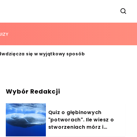
UIZY
 odwdzięcza się w wyjątkowy sposób
Wybór Redakcji
Quiz o głębinowych
"potworach". Ile wiesz o
stworzeniach mórz i
oceanów?