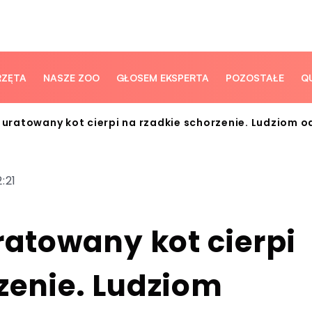
RZĘTA
NASZE ZOO
GŁOSEM EKSPERTA
POZOSTAŁE
Q
e uratowany kot cierpi na rzadkie schorzenie. Ludziom
:21
uratowany kot cierpi
zenie. Ludziom