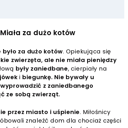
 Miała za dużo kotów
e
było za dużo kotów
. Opiekująca się
ie zwierzęta, ale nie miała pieniędzy
głową
były zaniedbane
, cierpiały na
ojówek
i
biegunkę. Nie bywały u
ę wyprowadzić z zaniedbanego
ć ze sobą zwierząt.
ie przez miasto i uśpienie
. Miłośnicy
próbowali znaleźć dom dla chociaż części