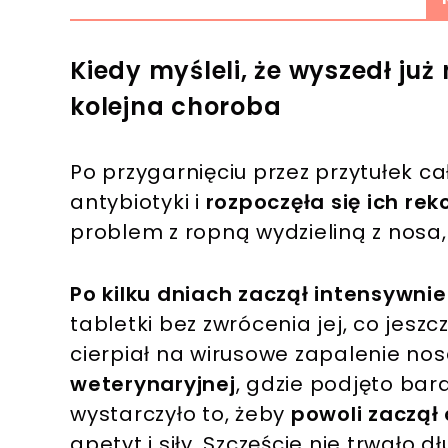
Kiedy myśleli, że wyszedł ju
kolejna choroba
Po przygarnięciu przez przytułek c
antybiotyki i
rozpoczęła się ich re
problem z ropną wydzieliną z nosa
Po kilku dniach zaczął intensywn
tabletki bez zwrócenia jej, co jeszc
cierpiał na wirusowe zapalenie nos
weterynaryjnej
, gdzie podjęto bard
wystarczyło to, żeby
powoli zaczął
apetyt i siły. Szczęście nie trwało d