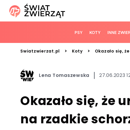
PSY
KOTY
INNE ZWIE
>
>
Swiatzwierzat.pl
Koty
Okazało się, ż
Lena Tomaszewska
27.06.2023 12
Okazało się, że 
na rzadkie schor