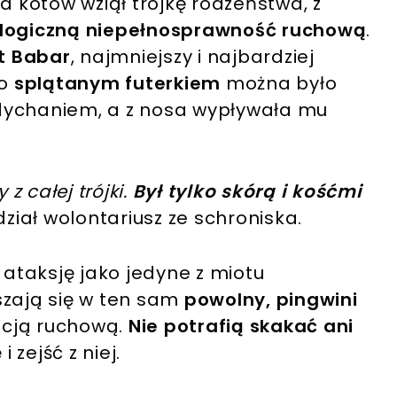
a kotów wziął trójkę rodzeństwa, z
ologiczną niepełnosprawność ruchową
.
t Babar
, najmniejszy i najbardziej
go
splątanym futerkiem
można było
ddychaniem, a z nosa wypływała mu
 z całej trójki.
Był tylko skórą i kośćmi
ział wolontariusz ze schroniska.
 ataksję jako jedyne z miotu
szają się w ten sam
powolny, pingwini
acją ruchową.
Nie potrafią skakać ani
zejść z niej.