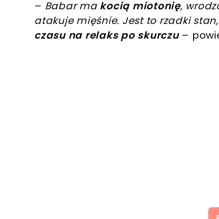
–
Babar ma
kocią miotonię
, wrod
atakuje mięśnie. Jest to rzadki sta
czasu na relaks po skurczu
– powie