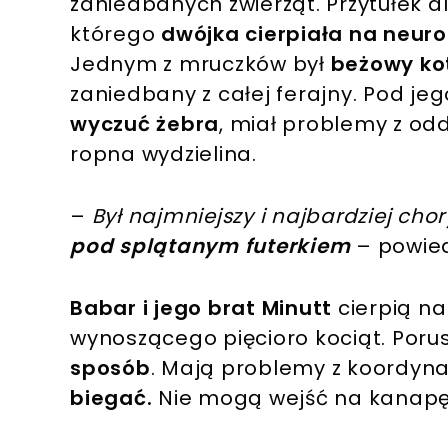
zaniedbanych zwierząt. Przytułek dl
którego
dwójka cierpiała na neur
Jednym z mruczków był
beżowy ko
zaniedbany z całej ferajny. Pod je
wyczuć żebra
, miał problemy z o
ropna wydzielina.
–
Był najmniejszy i najbardziej chory
pod splątanym futerkiem
– powied
Babar i jego brat Minutt
cierpią na
wynoszącego pięcioro kociąt. Poru
sposób
. Mają problemy z koordyn
biegać.
Nie mogą wejść na kanapę i 