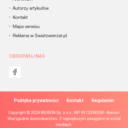
Autorzy artykułów
Kontakt
Mapa serwisu
Reklama w Swiatzwierzat.pl
OBSERWUJ NAS
Polityka prywatności
Kontakt
Regulamin
Copyright © 2024 IBERION Sp. z o.o., NIP 9512398358 • Iberion.
Wiarygodne dziennikarstwo. Z największym zasięgiem w social
mediach.