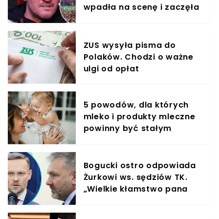
wpadła na scenę i zaczęła
krzyczeć. Publika zamarła
ZUS wysyła pisma do
Polaków. Chodzi o ważne
ulgi od opłat
5 powodów, dla których
mleko i produkty mleczne
powinny być stałym
elementem diety roczniaka
Bogucki ostro odpowiada
Żurkowi ws. sędziów TK.
„Wielkie kłamstwo pana
ministra"