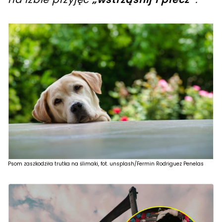
Psom zaszkodziła trutka na ślimaki, fot. unsplash/Fermin Rodriguez Penelas