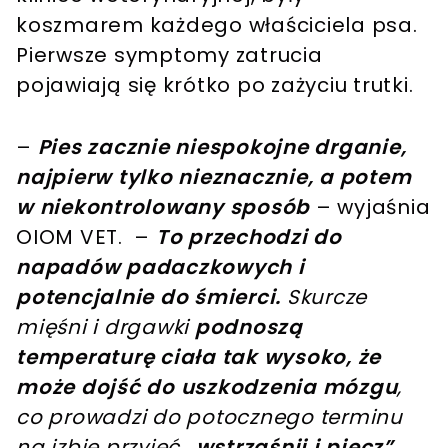
koszmarem każdego właściciela psa.
Pierwsze symptomy zatrucia
pojawiają się krótko po zażyciu trutki.
–
Pies zacznie niespokojne drganie,
najpierw tylko nieznacznie, a potem
w niekontrolowany sposób
– wyjaśnia
OIOM VET. –
To przechodzi do
napadów padaczkowych i
potencjalnie do śmierci.
Skurcze
mięśni i drgawki
podnoszą
temperaturę ciała tak wysoko, że
może dojść do uszkodzenia mózgu
,
co prowadzi do potocznego terminu
na izbie przyjęć
„wstrząśnij i piecz”
.