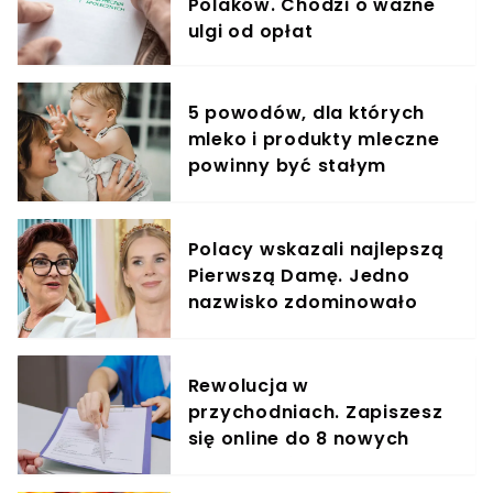
Polaków. Chodzi o ważne
ulgi od opłat
5 powodów, dla których
mleko i produkty mleczne
powinny być stałym
elementem diety roczniaka
Polacy wskazali najlepszą
Pierwszą Damę. Jedno
nazwisko zdominowało
ranking
Rewolucja w
przychodniach. Zapiszesz
się online do 8 nowych
specjalistów