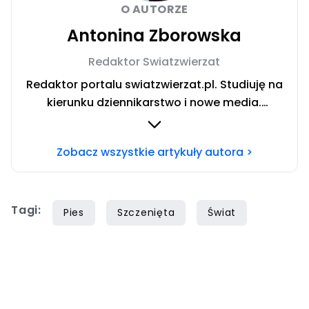
O AUTORZE
Antonina Zborowska
Redaktor Swiatzwierzat
Redaktor portalu swiatzwierzat.pl. Studiuję na
kierunku dziennikarstwo i nowe media.
Interesują mnie sprawy społeczne i wydarzenia
kulturalne. Jestem wielką miłośniczką zwierząt
Zobacz wszystkie artykuły autora >
stale szkolącą się w tematyce zachowania
psów. Prywatnie właścicielka dwóch
czworonogów — cudownego psa o imieniu
Tagi:
Lukier i kota bez ogona zwanego Ryszardem.
Pies
Szczenięta
Świat
Wolne chwile spędzam jeżdżąc motocyklem i
stojąc za konsolą DJ-ską.