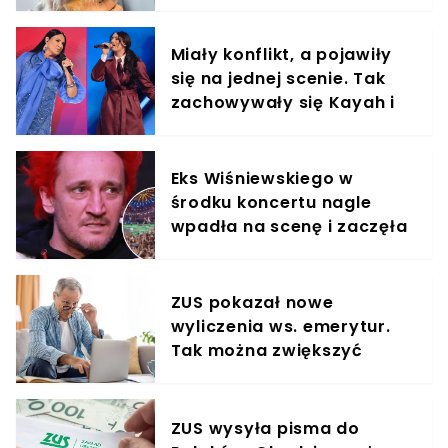
Miały konflikt, a pojawiły
się na jednej scenie. Tak
zachowywały się Kayah i
Viki Gabor
Eks Wiśniewskiego w
środku koncertu nagle
wpadła na scenę i zaczęła
krzyczeć. Publika zamarła
ZUS pokazał nowe
wyliczenia ws. emerytur.
Tak można zwiększyć
świadczenie o 80%
ZUS wysyła pisma do