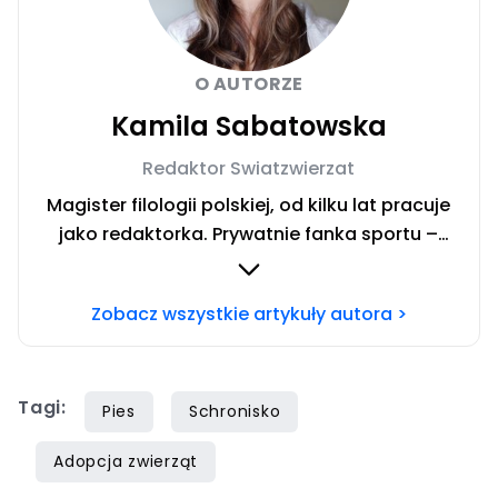
O AUTORZE
Kamila Sabatowska
Redaktor Swiatzwierzat
Magister filologii polskiej, od kilku lat pracuje
jako redaktorka. Prywatnie fanka sportu –
zwłaszcza siatkówki i miłośniczka zwierząt.
Szczęśliwa posiadaczka cavaliera. Chcesz się
Zobacz wszystkie artykuły autora >
ze mną skontaktować?Napisz adresowaną do
mnie wiadomość na mail:
redakcja@swiatzwierzat.pl
Tagi:
Pies
Schronisko
Adopcja zwierząt