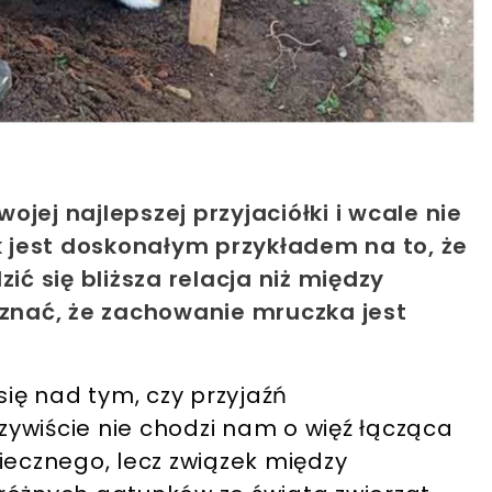
jej najlepszej przyjaciółki i wcale nie
ak jest doskonałym przykładem na to, że
 się bliższa relacja niż między
yznać, że zachowanie mruczka jest
się nad tym, czy przyjaźń
ywiście nie chodzi nam o więź łącząca
iecznego, lecz związek między