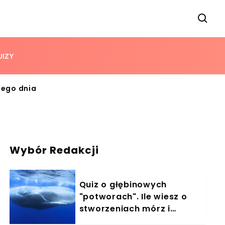
UIZY
zego dnia
Wybór Redakcji
Quiz o głębinowych
"potworach". Ile wiesz o
stworzeniach mórz i
oceanów?