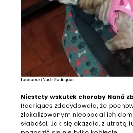
facebook/Nadir Rodrigues
Niestety wskutek choroby Naná z
Rodrigues zdecydowała, że pochow
zlokalizowanym nieopodal ich dom
słabości. Jak się okazało, z utratą f
pogodzić się nie tylko kobiecie.