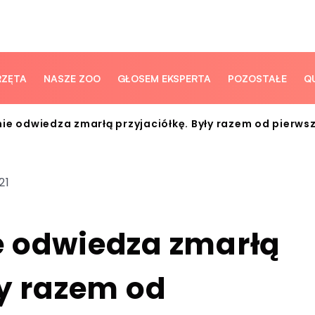
RZĘTA
NASZE ZOO
GŁOSEM EKSPERTA
POZOSTAŁE
Q
ie odwiedza zmarłą przyjaciółkę. Były razem od pierws
21
e odwiedza zmarłą
ły razem od