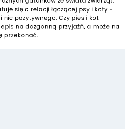
różnych gatunków ze świata zwierząt.
je się o relacji łączącej psy i koty -
i nic pozytywnego.
Czy pies i kot
epis na dozgonną przyjaźń, a może na
ę przekonać.