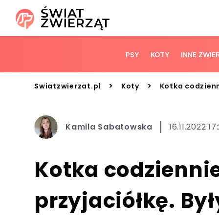
PSY
KOTY
INNE ZWIE
>
>
Swiatzwierzat.pl
Koty
Kotka codzienn
Kamila Sabatowska
16.11.2022 17:
Kotka codzienni
przyjaciółkę. By