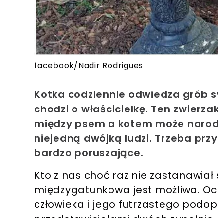
facebook/Nadir Rodrigues
Kotka codziennie odwiedza grób swo
chodzi o właścicielkę. Ten zwierz
między psem a kotem może narodzić
niejedną dwójką ludzi. Trzeba prz
bardzo poruszające.
Kto z nas choć raz nie zastanawiał 
międzygatunkowa jest możliwa. Ocz
człowieka i jego futrzastego podop