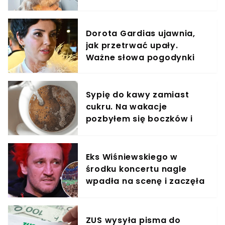
Dorota Gardias ujawnia,
jak przetrwać upały.
Ważne słowa pogodynki
Sypię do kawy zamiast
cukru. Na wakacje
pozbyłem się boczków i
oponki z brzucha
Eks Wiśniewskiego w
środku koncertu nagle
wpadła na scenę i zaczęła
krzyczeć. Publika zamarła
ZUS wysyła pisma do