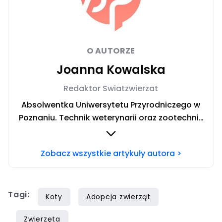
O AUTORZE
Joanna Kowalska
Redaktor Swiatzwierzat
Absolwentka Uniwersytetu Przyrodniczego w
Poznaniu. Technik weterynarii oraz zootechnik
ze specjalizacją żywienia zwierząt
gospodarskich. Prywatnie fanka ryb,
Zobacz wszystkie artykuły autora >
aranżowania akwariów i nurkowania. Chcesz
się ze mną skontaktować? Napisz do mnie na
mail:
joanna.kowalska@iberion.pl
Tagi:
Koty
Adopcja zwierząt
Zwierzęta