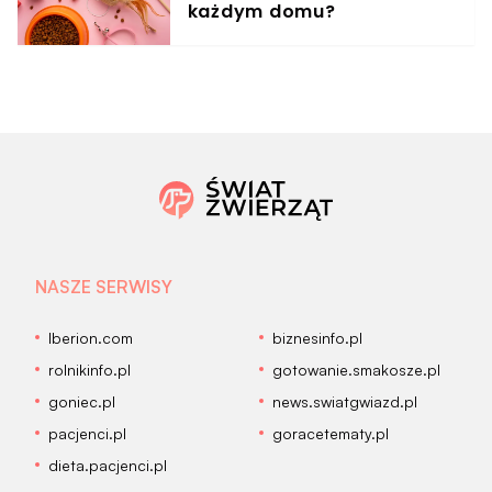
każdym domu?
NASZE SERWISY
Iberion.com
biznesinfo.pl
rolnikinfo.pl
gotowanie.smakosze.pl
goniec.pl
news.swiatgwiazd.pl
pacjenci.pl
goracetematy.pl
dieta.pacjenci.pl