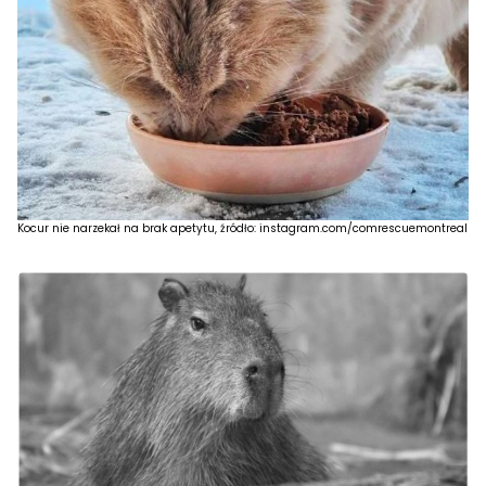
Kocur nie narzekał na brak apetytu, źródło: instagram.com/comrescuemontreal