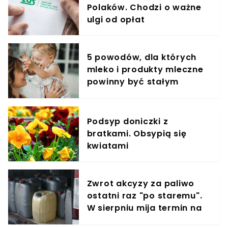
Polaków. Chodzi o ważne
ulgi od opłat
5 powodów, dla których
mleko i produkty mleczne
powinny być stałym
elementem diety roczniaka
Podsyp doniczki z
bratkami. Obsypią się
kwiatami
Zwrot akcyzy za paliwo
ostatni raz "po staremu".
W sierpniu mija termin na
składanie dokumentów