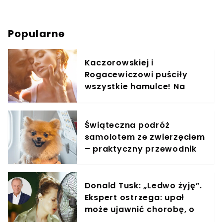
Popularne
Kaczorowskiej i
Rogacewiczowi puściły
wszystkie hamulce! Na
zdjęciach widać, co
wyprawiali w wodzie
Świąteczna podróż
samolotem ze zwierzęciem
– praktyczny przewodnik
Donald Tusk: „Ledwo żyję”.
Ekspert ostrzega: upał
może ujawnić chorobę, o
której nie masz pojęcia