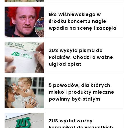
Eks Wiśniewskiego w
środku koncertu nagle
wpadła na scenę i zaczęła
krzyczeć. Publika zamarła
ZUS wysyła pisma do
Polaków. Chodzi o ważne
ulgi od opłat
5 powodów, dla których
mleko i produkty mleczne
powinny być stałym
elementem diety roczniaka
ZUS wydał ważny
komunikat do wszystkich