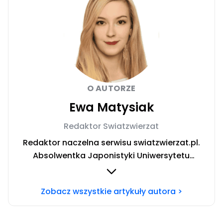
O AUTORZE
Ewa Matysiak
Redaktor Swiatzwierzat
Redaktor naczelna serwisu swiatzwierzat.pl.
Absolwentka Japonistyki Uniwersytetu
Warszawskiego. W trakcie rocznego wyjazdu
stypendialnego prowadziła badania nad
Zobacz wszystkie artykuły autora >
relacją człowiek-pies oraz roli domowych
pupili w japońskiej kulturze. W życiu prywatnym
niestrudzona podróżniczka poszukująca