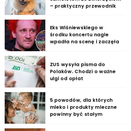
– praktyczny przewodnik
Eks Wiśniewskiego w
środku koncertu nagle
wpadła na scenę i zaczęła
krzyczeć. Publika zamarła
ZUS wysyła pisma do
Polaków. Chodzi o ważne
ulgi od opłat
5 powodów, dla których
mleko i produkty mleczne
powinny być stałym
elementem diety roczniaka