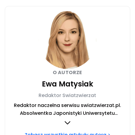
O AUTORZE
Ewa Matysiak
Redaktor Swiatzwierzat
Redaktor naczelna serwisu swiatzwierzat.pl.
Absolwentka Japonistyki Uniwersytetu
Warszawskiego. W trakcie rocznego wyjazdu
stypendialnego prowadziła badania nad
Zobacz wszystkie artykuły autora >