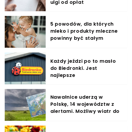
ulgi od opłat
5 powodów, dla których
mleko i produkty mleczne
powinny być stałym
elementem diety roczniaka
Każdy jeździ po to masło
do Biedronki. Jest
najlepsze
Nawałnice uderzą w
Polskę, 14 województw z
alertami. Możliwy wiatr do
100 km na godz. i grad