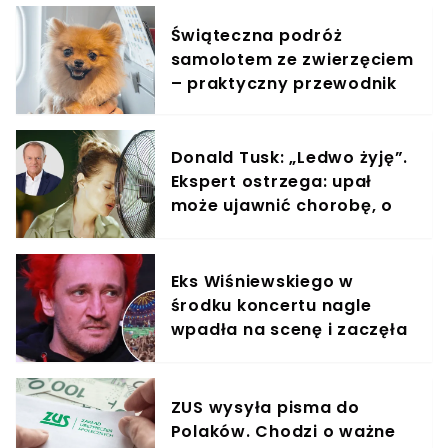
Świąteczna podróż
samolotem ze zwierzęciem
– praktyczny przewodnik
Donald Tusk: „Ledwo żyję”.
Ekspert ostrzega: upał
może ujawnić chorobę, o
której nie masz pojęcia
Eks Wiśniewskiego w
środku koncertu nagle
wpadła na scenę i zaczęła
krzyczeć. Publika zamarła
ZUS wysyła pisma do
Polaków. Chodzi o ważne