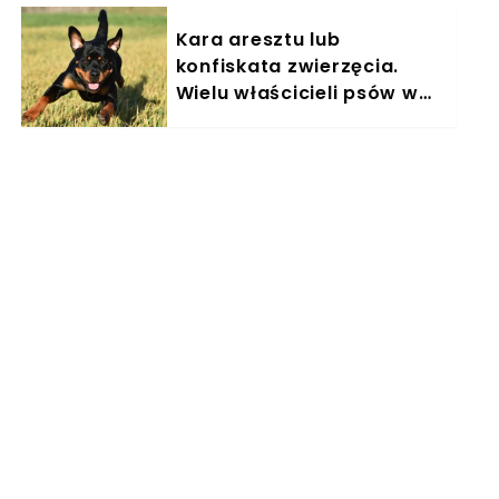
Kara aresztu lub
konfiskata zwierzęcia.
Wielu właścicieli psów w
Polsce nieświadomie łamie
prawo