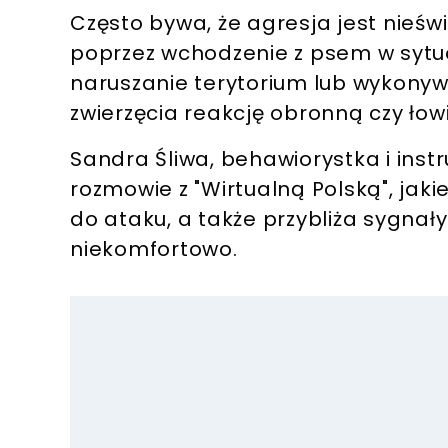
Często bywa, że agresja jest nieś
poprzez wchodzenie z psem w sytua
naruszanie terytorium lub wykony
zwierzęcia reakcję obronną czy łow
Sandra Śliwa, behawiorystka i inst
rozmowie z "Wirtualną Polską", jak
do ataku, a także przybliża sygnały
niekomfortowo.