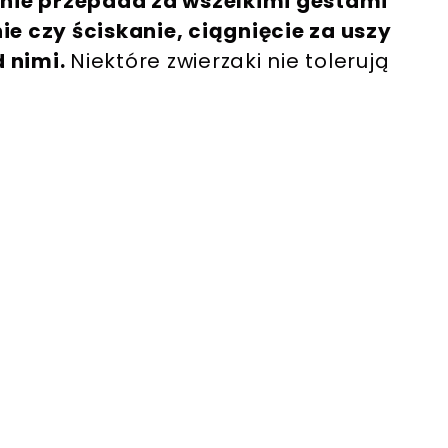
nie przepada za wszelkimi gestami
 czy ściskanie, ciągnięcie za uszy
d nimi.
Niektóre zwierzaki nie tolerują