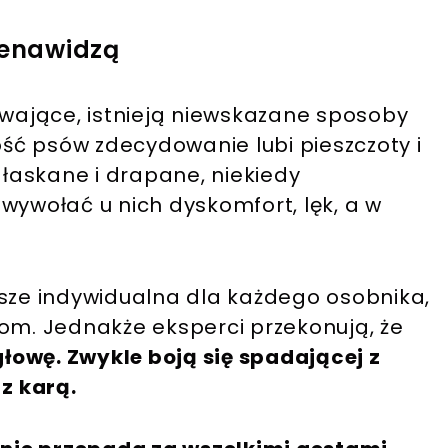
ienawidzą
ające, istnieją niewskazane sposoby
zość psów zdecydowanie lubi pieszczoty i
głaskane i drapane, niekiedy
wywołać u nich dyskomfort, lęk, a w
wsze indywidualna dla każdego osobnika,
m. Jednakże eksperci przekonują, że
 głowę. Zwykle boją się spadającej z
 z karą.