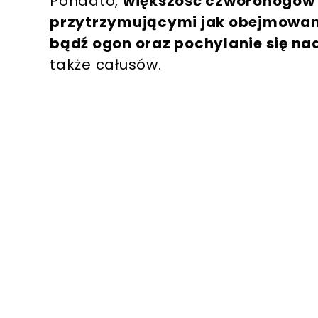
Ponadto,
większość czworonogów 
przytrzymującymi jak obejmowanie
bądź ogon oraz pochylanie się na
także całusów.