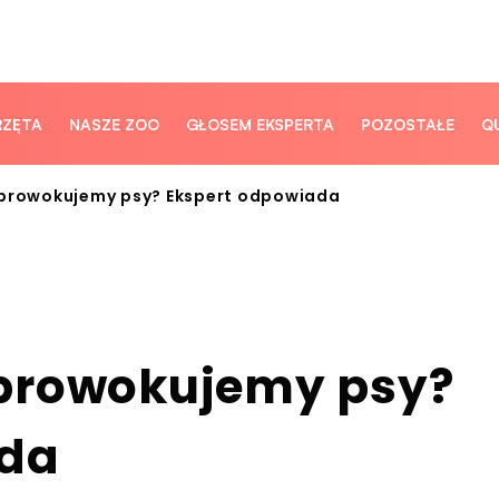
RZĘTA
NASZE ZOO
GŁOSEM EKSPERTA
POZOSTAŁE
Q
 prowokujemy psy? Ekspert odpowiada
 prowokujemy psy?
ada