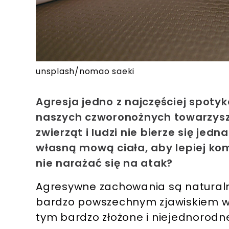
unsplash/nomao saeki
Agresja jedno z najczęściej spot
naszych czworonożnych towarzysz
zwierząt i ludzi nie bierze się je
własną mową ciała, aby lepiej ko
nie narażać się na atak?
Agresywne zachowania są naturaln
bardzo powszechnym zjawiskiem w św
tym bardzo złożone i niejednorodn