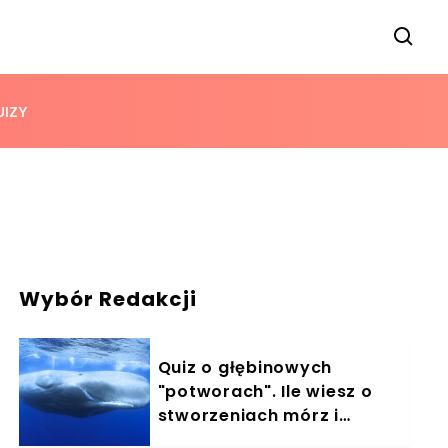
UIZY
Wybór Redakcji
Quiz o głębinowych
"potworach". Ile wiesz o
stworzeniach mórz i
oceanów?