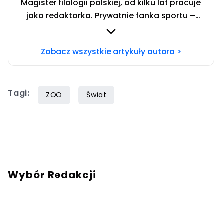
Magister filologii polskiej, od kilku lat pracuje
jako redaktorka. Prywatnie fanka sportu –
zwłaszcza siatkówki i miłośniczka zwierząt.
Szczęśliwa posiadaczka cavaliera. Chcesz się
Zobacz wszystkie artykuły autora >
ze mną skontaktować?Napisz adresowaną do
mnie wiadomość na mail:
redakcja@swiatzwierzat.pl
Tagi:
ZOO
Świat
Wybór Redakcji