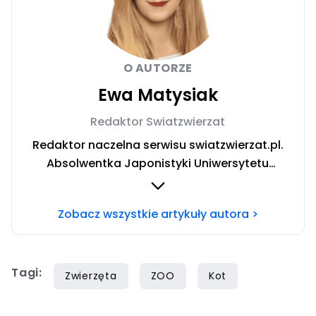
O AUTORZE
Ewa Matysiak
Redaktor Swiatzwierzat
Redaktor naczelna serwisu swiatzwierzat.pl.
Absolwentka Japonistyki Uniwersytetu
Warszawskiego. W trakcie rocznego wyjazdu
stypendialnego prowadziła badania nad
Zobacz wszystkie artykuły autora >
relacją człowiek-pies oraz roli domowych
pupili w japońskiej kulturze. W życiu prywatnym
niestrudzona podróżniczka poszukująca
Tagi:
szczęścia w licznych pasjach.
Zwierzęta
ZOO
Kot
Niepowstrzymana chęć odkrywania nowości
skłania ją do odwiedzania co rusz to