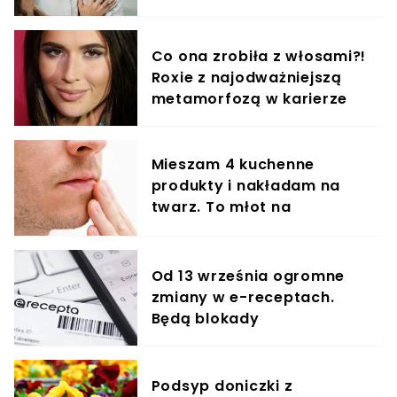
elementem diety roczniaka
Co ona zrobiła z włosami?!
Roxie z najodważniejszą
metamorfozą w karierze
Mieszam 4 kuchenne
produkty i nakładam na
twarz. To młot na
zmarszczki
Od 13 września ogromne
zmiany w e-receptach.
Będą blokady
Podsyp doniczki z