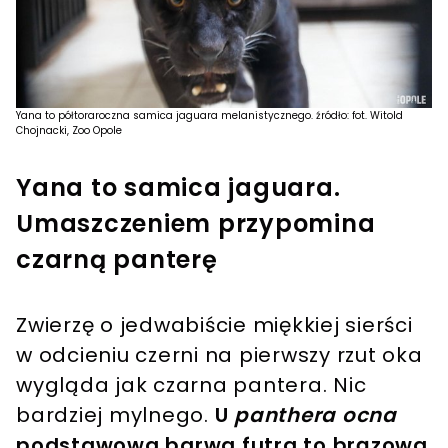
Yana to półtoraroczna samica jaguara melanistycznego. źródło: fot. Witold
Chojnacki, Zoo Opole
Yana to samica jaguara.
Umaszczeniem przypomina
czarną panterę
Zwierzę o jedwabiście miękkiej sierści
w odcieniu czerni na pierwszy rzut oka
wygląda jak czarna pantera. Nic
bardziej mylnego.
U
panthera ocna
podstawowa barwa futra to brązowa