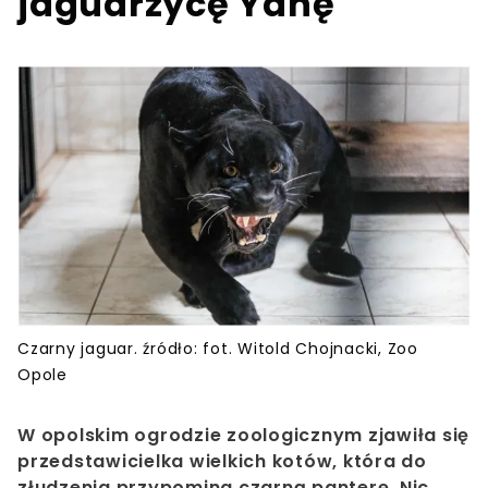
jaguarzycę Yanę
Czarny jaguar. źródło: fot. Witold Chojnacki, Zoo
Opole
W opolskim ogrodzie zoologicznym zjawiła się
przedstawicielka wielkich kotów, która do
złudzenia przypomina czarną panterę. Nic