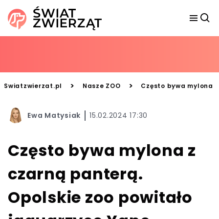
>
>
Swiatzwierzat.pl
Nasze ZOO
Często bywa mylona z 
Ewa Matysiak
15.02.2024 17:30
Często bywa mylona z
czarną panterą.
Opolskie zoo powitało