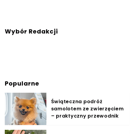
ciekawszych miejsc na kulturalnej mapie
Warszawy.Chcesz się ze mną skontaktować?
Napisz adresowaną do mnie wiadomość na
mail:
redakcja@swiatzwierzat.pl
Wybór Redakcji
Popularne
Świąteczna podróż
samolotem ze zwierzęciem
– praktyczny przewodnik