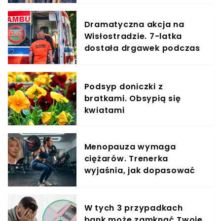
Dramatyczna akcja na
Wisłostradzie. 7-latka
dostała drgawek podczas
podróży
Podsyp doniczki z
bratkami. Obsypią się
kwiatami
Menopauza wymaga
ciężarów. Trenerka
wyjaśnia, jak dopasować
trening do kobiecego
organizmu
W tych 3 przypadkach
bank może zamknąć Twoje