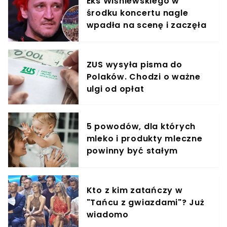
Eks Wiśniewskiego w
środku koncertu nagle
wpadła na scenę i zaczęła
krzyczeć. Publika zamarła
ZUS wysyła pisma do
Polaków. Chodzi o ważne
ulgi od opłat
5 powodów, dla których
mleko i produkty mleczne
powinny być stałym
elementem diety roczniaka
Kto z kim zatańczy w
"Tańcu z gwiazdami"? Już
wiadomo