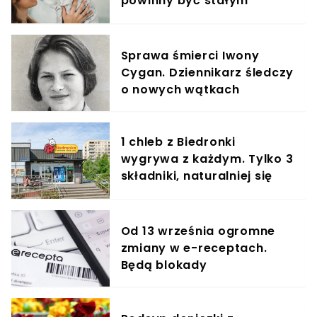
powinny być stałym
elementem diety roczniaka
Sprawa śmierci Iwony
Cygan. Dziennikarz śledczy
o nowych wątkach
1 chleb z Biedronki
wygrywa z każdym. Tylko 3
składniki, naturalniej się
nie da
Od 13 września ogromne
zmiany w e-receptach.
Będą blokady