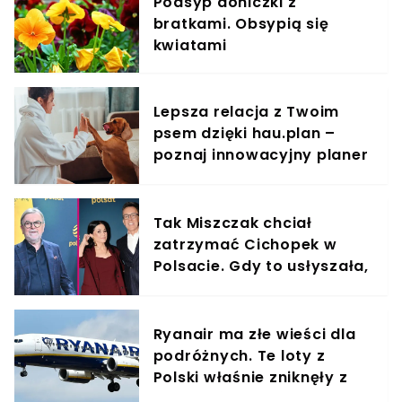
Podsyp doniczki z
bratkami. Obsypią się
kwiatami
Lepsza relacja z Twoim
psem dzięki hau.plan –
poznaj innowacyjny planer
treningowy
Tak Miszczak chciał
zatrzymać Cichopek w
Polsacie. Gdy to usłyszała,
odmówiła
Ryanair ma złe wieści dla
podróżnych. Te loty z
Polski właśnie zniknęły z
rozkładów